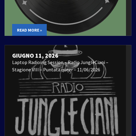
READ MORE »
GIUGNO 11, 2026
Laptop Radioing Session – Radio JungleCiani –
Stagione VIII – Puntata queer – 11/06/2026