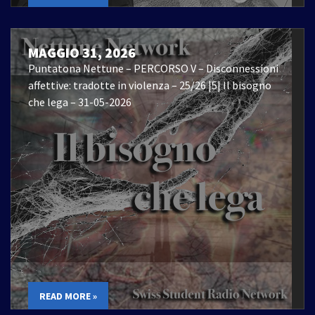
MAGGIO 31, 2026
Puntatona Nettune – PERCORSO V – Disconnessioni
affettive: tradotte in violenza – 25/26 |5| Il bisogno
che lega – 31-05-2026
READ MORE »