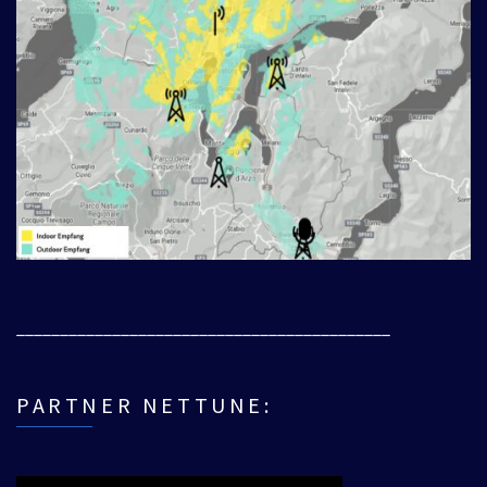
___________________________________________
PARTNER NETTUNE: