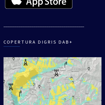
___________________________________________
COPERTURA DIGRIS DAB+