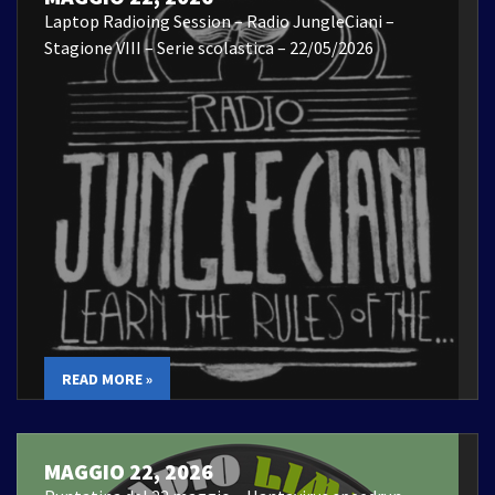
Laptop Radioing Session – Radio JungleCiani –
Stagione VIII – Serie scolastica – 22/05/2026
READ MORE »
MAGGIO 22, 2026