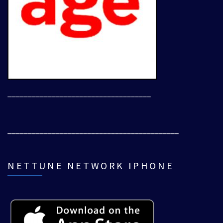
____________________________________
___________________________________________
NETTUNE NETWORK IPHONE