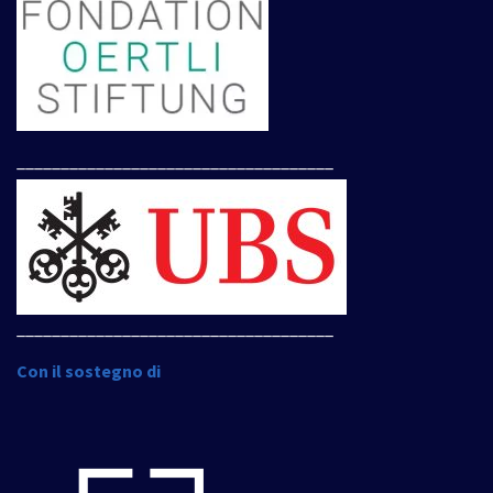
____________________________________
____________________________________
Con il sostegno di