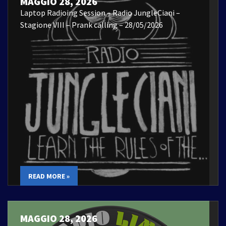
MAGGIO 28, 2026
Laptop Radioing Session – Radio JungleCiani –
Stagione VIII – Prank calling – 28/05/2026
READ MORE »
MAGGIO 28, 2026