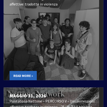
affettive: tradotte in violenza
READ MORE »
MAGGIO 31, 2026
Puntatona Nettune – PERCORSO V – Disconnessioni
affettive: tradotte in violenza – 25/26 |5| Il bisogno