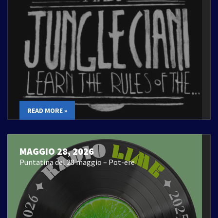
READ MORE »
MAGGIO 28, 2026
Puntatina del 28 maggio – Pot-ere