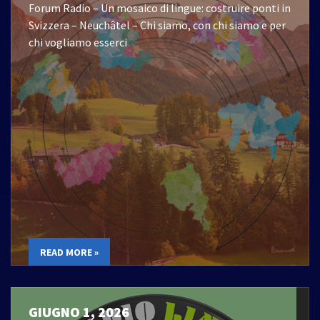
Forum Radio – Un mosaico di lingue: costruire ponti in
Svizzera – Neuchâtel – Chi siamo, con chi siamo e per
chi vogliamo esserci
READ MORE »
GIUGNO 1, 2026