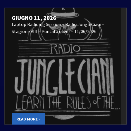
GIUGNO 11, 2026
Laptop Radioing Session – Radio JungleCiani –
Stagione VIII – Puntata queer – 11/06/2026
READ MORE »