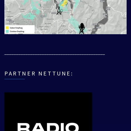
___________________________________________
PARTNER NETTUNE: