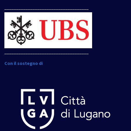
____________________________________
____________________________________
Con il sostegno di