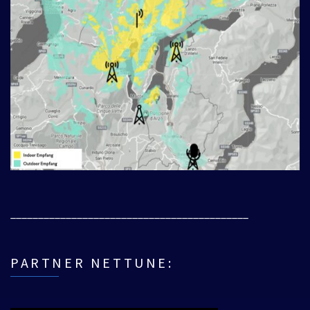
___________________________________________
PARTNER NETTUNE: