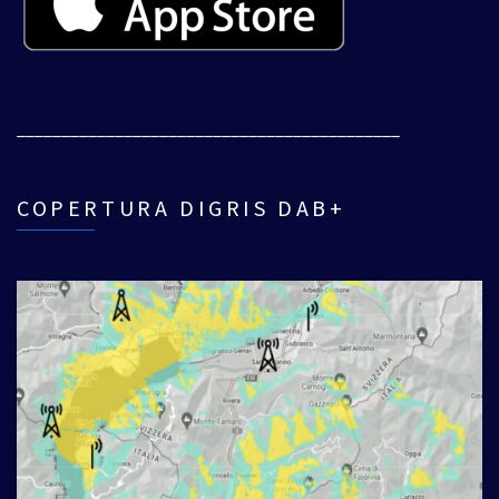
___________________________________________
COPERTURA DIGRIS DAB+