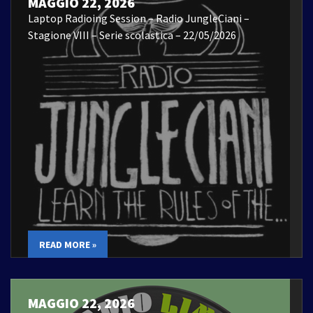
MAGGIO 22, 2026
Laptop Radioing Session – Radio JungleCiani –
Stagione VIII – Serie scolastica – 22/05/2026
READ MORE »
MAGGIO 22, 2026