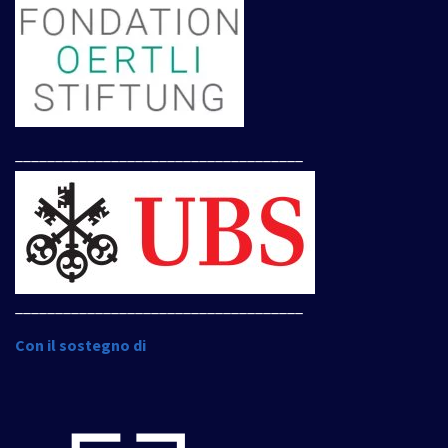
____________________________________
____________________________________
Con il sostegno di