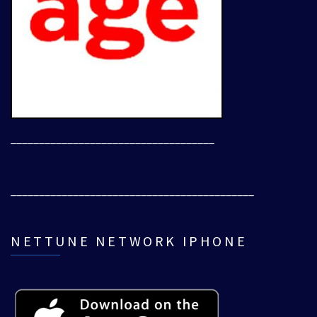
____________________________________
___________________________________________
NETTUNE NETWORK IPHONE