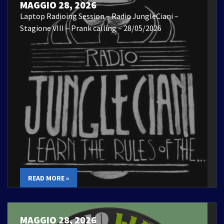
MAGGIO 28, 2026
Laptop Radioing Session – Radio JungleCiani –
Stagione VIII – Prank calling – 28/05/2026
READ MORE »
MAGGIO 28, 2026