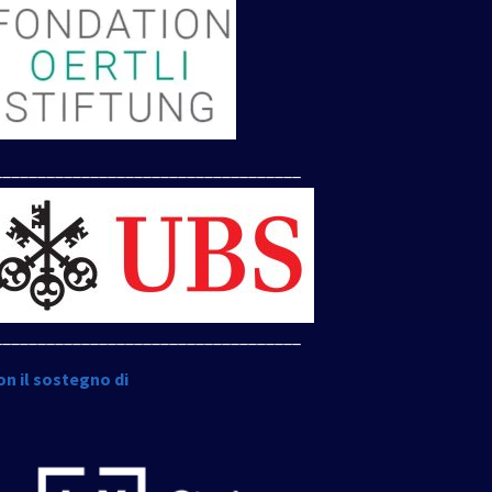
___________________________________
___________________________________
on il sostegno di