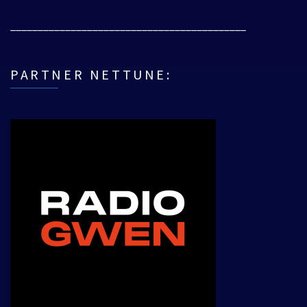
___________________________________________
PARTNER NETTUNE: