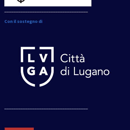
____________________________________
Con il sostegno di
____________________________________