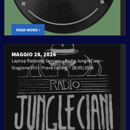
READ MORE »
MAGGIO 28, 2026
Laptop Radioing Session – Radio JungleCiani –
Stagione VIII – Prank calling – 28/05/2026