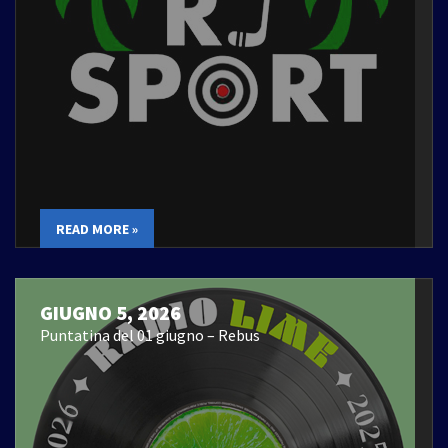
READ MORE »
GIUGNO 5, 2026
Puntatina del 01 giugno – Rebus