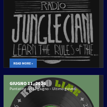
READ MORE »
GIUGNO 11, 2026
Puntatina del 11 giugno – Ultimo giovedì