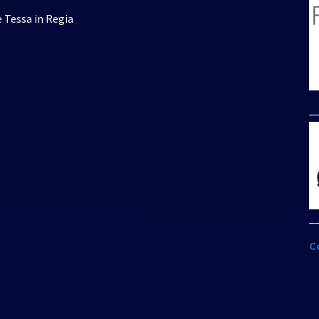
e Tessa in Regia
_
_
C