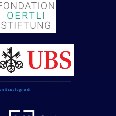
___________________________________
___________________________________
on il sostegno di