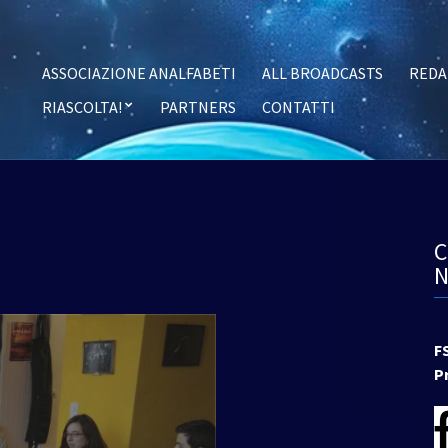
ASSOCIAZIONE ANALFABETI
ALL BROADCASTS
REDA
RIASCOLTA!
PARTNERS
CONTATTI
F
P