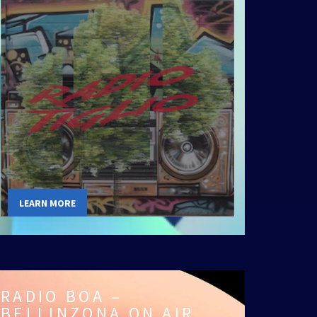
LEARN MORE
RADIO BOA –
BELLINZONA ON AIR