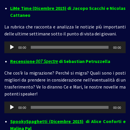
LiMe Time (Dicembre 2015)
di Jacopo Scacchi e Nicolas
Cattaneo
La rubrica che racconta e analizza le notizie più importanti
delle ultime settimane sotto il punto di vista dei giovani.
Audio
00:00
00:00
Player
Recensione
007 Spectre
di Sebastian Petruzzella
Che cos’è la migrazione? Perché si migra? Quali sono i posti
migliori da prendere in considerazione nell’eventualità di un
trasferimento? Ve lo diranno Ce e Mari, le nostre novelle ma
potenti speaker!
Audio
00:00
00:00
Player
SpookySpaghetti (Dicembre 2015)
di Alice Conforti e
Malina Pal