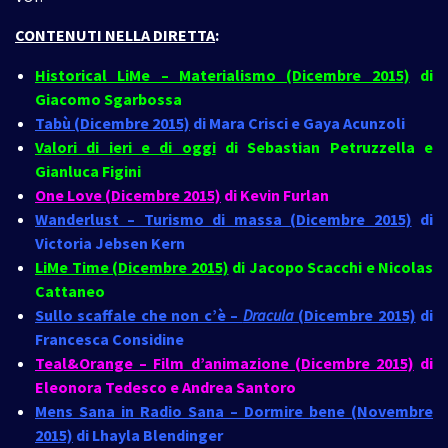
CONTENUTI NELLA DIRETTA
:
Historical LiMe – Materialismo (Dicembre 2015)
di
Giacomo Sgarbossa
Tabù (Dicembre 2015)
di Mara Crisci e Gaya Acunzoli
Valori di ieri e di oggi
di Sebastian Petruzzella e
Gianluca Figini
One Love (Dicembre 2015)
di Kevin Furlan
Wanderlust – Turismo di massa (Dicembre 2015)
di
Victoria Jebsen Kern
LiMe Time (Dicembre 2015)
di Jacopo Scacchi e Nicolas
Cattaneo
Sullo scaffale che non c’è –
Dracula
(Dicembre 2015)
di
Francesca Considine
Teal&Orange – Film d’animazione (Dicembre 2015)
di
Eleonora Tedesco e Andrea Santoro
Mens Sana in Radio Sana – Dormire bene (Novembre
2015)
di Lhayla Blendinger