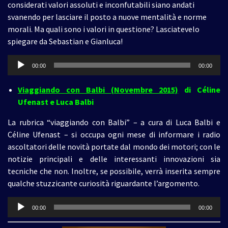
considerati valori assoluti e inconfutabili siano andati
svanendo per lasciare il posto a nuove mentalità e norme
morali. Ma quali sono i valori in questione? Lasciatevelo
spiegare da Sebastian e Gianluca!
Audio
00:00
00:00
Player
Viaggiando con Balbi
(Novembre 2015)
di Céline
Ufenast e Luca Balbi
La rubrica “viaggiando con Balbi” – a cura di Luca Balbi e
Céline Ufenast – si occupa ogni mese di informare i radio
ascoltatori delle novità portate dal mondo dei motori; con le
notizie principali e delle interessanti innovazioni sia
tecniche che non. Inoltre, se possibile, verrà inserita sempre
qualche stuzzicante curiosità riguardante l’argomento.
Audio
00:00
00:00
Player