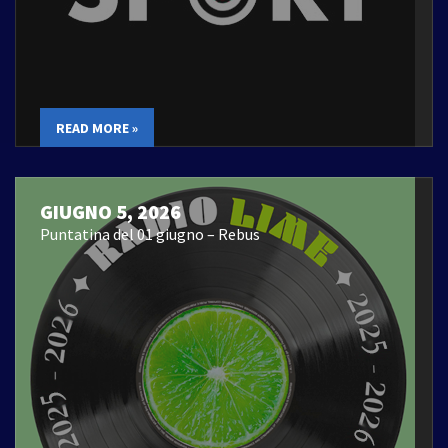
READ MORE »
GIUGNO 5, 2026
Puntatina del 01 giugno – Rebus