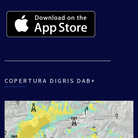
___________________________________________
COPERTURA DIGRIS DAB+