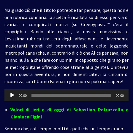
Malgrado ciò che il titolo potrebbe far pensare, questa non è
una rubrica culinaria: la scelta è ricaduta su di esso per via di
svariati e complicati motivi (su Creepypasta™ c’era il
copyright). Bando alle ciance, la nostra nuovissima e
Levissima rubrica tratterà degli affascinanti e lievemente
inquietanti mondi del soprannaturale e delle leggende
metropolitane (che, al contrario di ciò che Alice pensava, non
hanno nulla a che fare con uomini in cappotto che girano per
le metropolitane offrendo cose strane alla gente). Unitevi a
noi in questa avventura, e non dimenticatevi la cintura di
sicurezza, con l’Uomo Falena in giro non si può mai sapere!
Audio
00:00
00:00
Player
Valori di ieri e di oggi
di Sebastian Petruzzella e
Gianluca Figini
Sembra che, col tempo, molti di quelli che un tempo erano