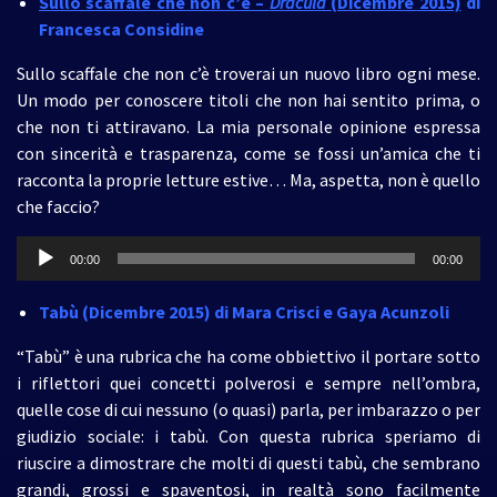
Sullo scaffale che non c’è –
Dracula
(Dicembre 2015)
di
Francesca Considine
Sullo scaffale che non c’è troverai un nuovo libro ogni mese.
Un modo per conoscere titoli che non hai sentito prima, o
che non ti attiravano. La mia personale opinione espressa
con sincerità e trasparenza, come se fossi un’amica che ti
racconta la proprie letture estive… Ma, aspetta, non è quello
che faccio?
Audio
00:00
00:00
Player
Tabù (Dicembre 2015)
di Mara Crisci e Gaya Acunzoli
“Tabù” è una rubrica che ha come obbiettivo il portare sotto
i riflettori quei concetti polverosi e sempre nell’ombra,
quelle cose di cui nessuno (o quasi) parla, per imbarazzo o per
giudizio sociale: i tabù. Con questa rubrica speriamo di
riuscire a dimostrare che molti di questi tabù, che sembrano
grandi, grossi e spaventosi, in realtà sono facilmente