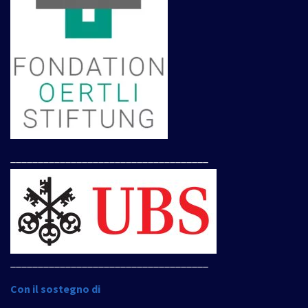
____________________________________
____________________________________
Con il sostegno di