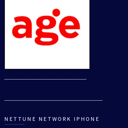
____________________________________
___________________________________________
NETTUNE NETWORK IPHONE