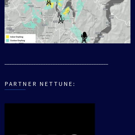
___________________________________________
PARTNER NETTUNE: