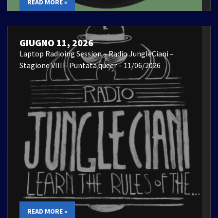
READ MORE »
GIUGNO 11, 2026
Laptop Radioing Session – Radio JungleCiani –
Stagione VIII – Puntata queer – 11/06/2026
READ MORE »