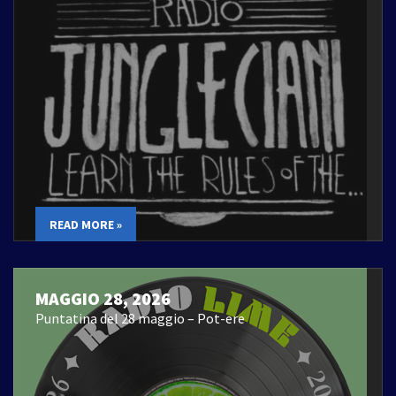
READ MORE »
MAGGIO 28, 2026
Puntatina del 28 maggio – Pot-ere