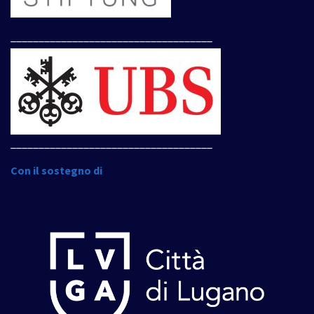
____________________________________
____________________________________
Con il sostegno di