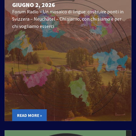
GIUGNO 2, 2026
Forum Radio – Un mosaico di lingue: costruire ponti in
Svizzera – Neuchâtel – Chi siamo, con chi siamo e per
chi vogliamo esserci
READ MORE »