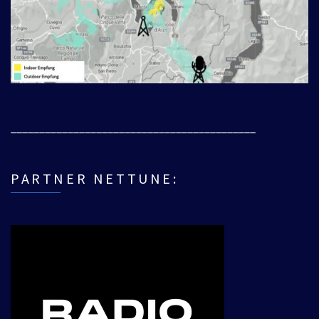
___________________________________________
PARTNER NETTUNE: