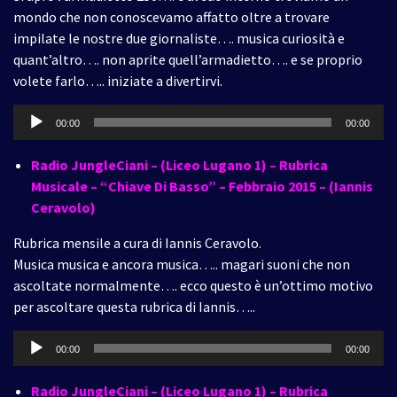
mondo che non conoscevamo affatto oltre a trovare
impilate le nostre due giornaliste…. musica curiosità e
quant’altro…. non aprite quell’armadietto…. e se proprio
volete farlo….. iniziate a divertirvi.
Audio
00:00
00:00
Player
Radio JungleCiani – (Liceo Lugano 1) – Rubrica
Musicale – “Chiave Di Basso” – Febbraio 2015 – (Iannis
Ceravolo)
Rubrica mensile a cura di Iannis Ceravolo.
Musica musica e ancora musica….. magari suoni che non
ascoltate normalmente…. ecco questo è un’ottimo motivo
per ascoltare questa rubrica di Iannis…..
Audio
00:00
00:00
Player
Radio JungleCiani – (Liceo Lugano 1) – Rubrica