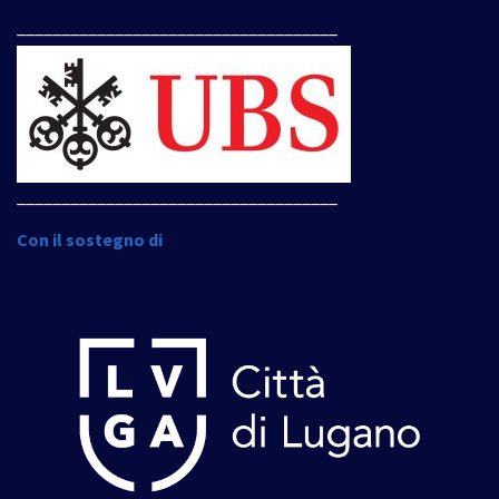
____________________________________
____________________________________
Con il sostegno di