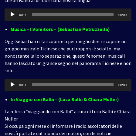
che arrivano al di fuori dalla nostra lingua.
Audio
00:00
00:00
Player
Musica – I Vomitors – (Sebastian Petruzzella)
Oggi Sebastian ci fa scoprire o per meglio dire riscoprire un
gruppo musicale Ticinese che purtroppo si è sciolto, ma
nonostante la loro separazione, questi fenomeni musicali
hanno lasciato un grande segno nel panorama Ticinese e non
solo…..
Audio
00:00
00:00
Player
In Viaggio con Balbi – (Luca Balbi & Chiara Müller)
La rubrica “viaggiando con Balbi” a cura di Luca Balbi e Chiara
Müller.
Si occupa ogni mese di informare i radio ascoltatori delle
novità portate dal mondo dei motori; con le notizie