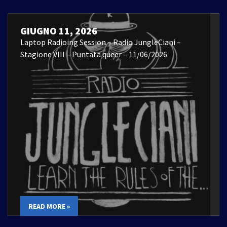
GIUGNO 11, 2026
Laptop Radioing Session – Radio JungleCiani –
Stagione VIII – Puntata queer – 11/06/2026
READ MORE »