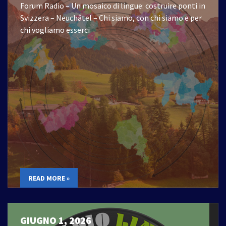
Forum Radio – Un mosaico di lingue: costruire ponti in
Svizzera – Neuchâtel – Chi siamo, con chi siamo e per
chi vogliamo esserci
READ MORE »
GIUGNO 1, 2026