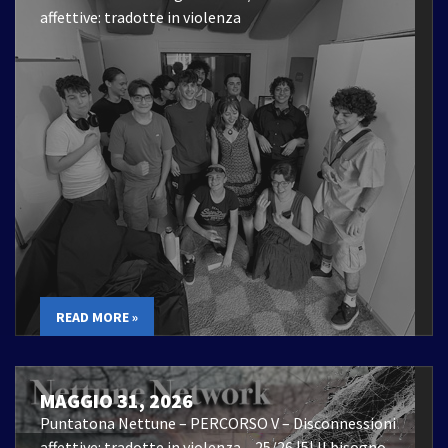
affettive: tradotte in violenza
READ MORE »
MAGGIO 31, 2026
Puntatona Nettune – PERCORSO V – Disconnessioni
affettive: tradotte in violenza – 25/26 |5| Il bisogno