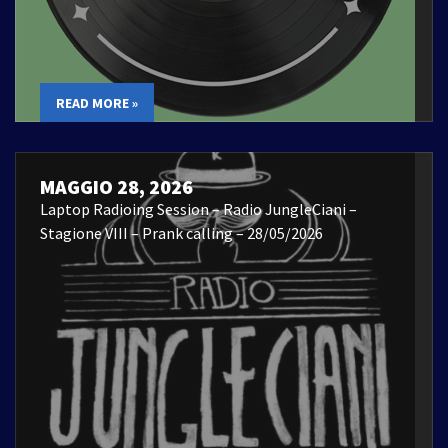
READ MORE »
MAGGIO 28, 2026
Laptop Radioing Session – Radio JungleCiani –
Stagione VIII – Prank calling – 28/05/2026