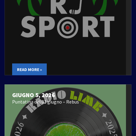
READ MORE »
GIUGNO 5, 2026
Puntatina del 01 giugno – Rebus