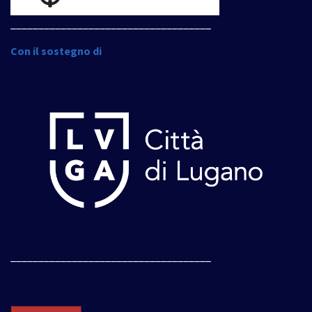
____________________________________
Con il sostegno di
____________________________________