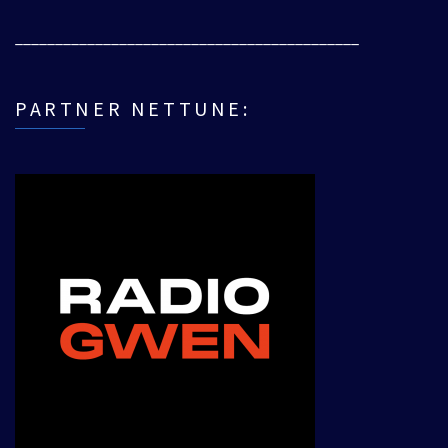
___________________________________________
PARTNER NETTUNE: