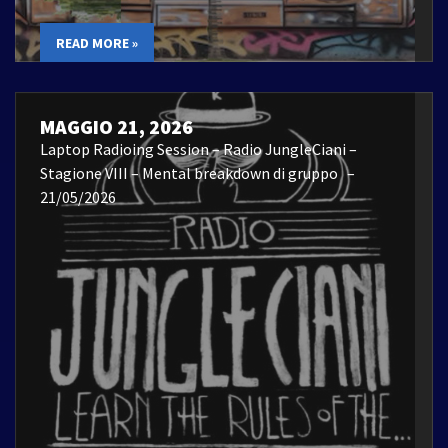
READ MORE »
MAGGIO 21, 2026
Laptop Radioing Session – Radio JungleCiani –
Stagione VIII – Mental breakdown di gruppo –
21/05/2026