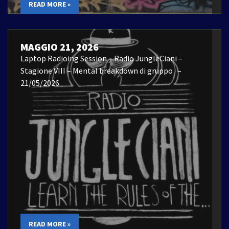
READ MORE »
MAGGIO 21, 2026
Laptop Radioing Session – Radio JungleCiani –
Stagione VIII – Mental breakdown di gruppo –
21/05/2026
READ MORE »