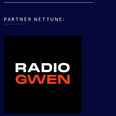
___________________________________________
PARTNER NETTUNE: