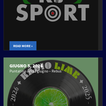
READ MORE »
GIUGNO 5, 2026
Puntatina del 01 giugno – Rebus