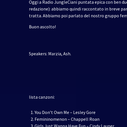
Oggi a Radio JungleCiani puntata epica con ben d
redazione): abbiamo quindi raccontato in breve par
tratta. Abbiamo poi parlato del nostro gruppo femmi
Buon ascolto!
Speakers: Marzia, Ash.
lista canzoni:
You Don’t Own Me – Lesley Gore
Femininomenon – Chappell Roan
Girls Just Wanna Have Fun – Cindy Lauper