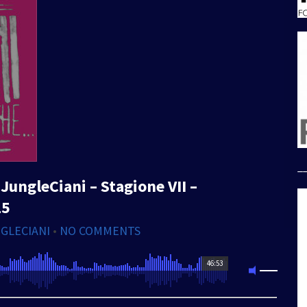
_
JungleCiani – Stagione VII –
25
GLECIANI
•
NO COMMENTS
46:53