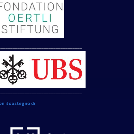
___________________________________
___________________________________
on il sostegno di