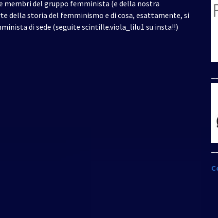
ue membri del gruppo femminista (e della nostra
te della storia del femminismo e di cosa, esattamente, si
nista di sede (seguite scintille.viola_lilu1 su insta!!)
_
_
C