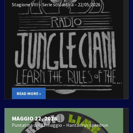
Stagione VIII – Serie scolastica – 22/05/2026
READ MORE »
MAGGIO 22, 2026
Puntatina del 22 maggio – Hantavirus speedrun