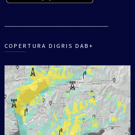
___________________________________________
COPERTURA DIGRIS DAB+