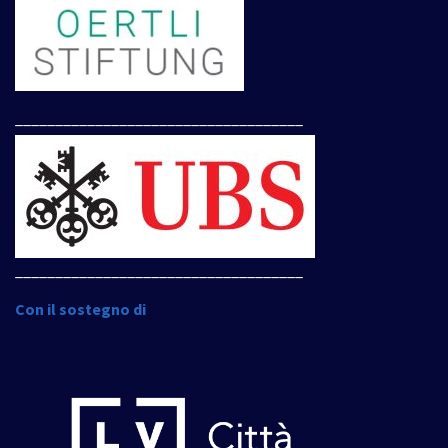
____________________________________
____________________________________
Con il sostegno di