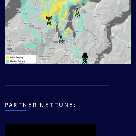
___________________________________________
PARTNER NETTUNE: