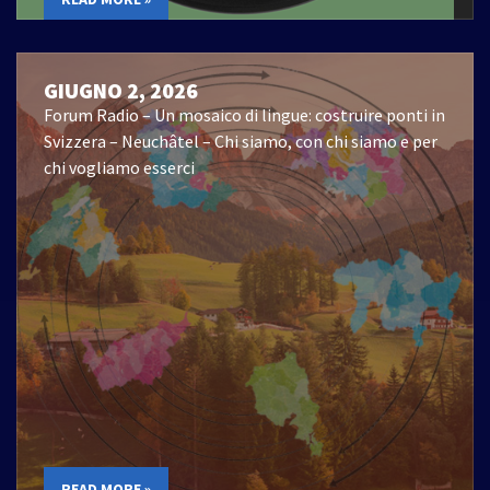
GIUGNO 2, 2026
Forum Radio – Un mosaico di lingue: costruire ponti in
Svizzera – Neuchâtel – Chi siamo, con chi siamo e per
chi vogliamo esserci
READ MORE »