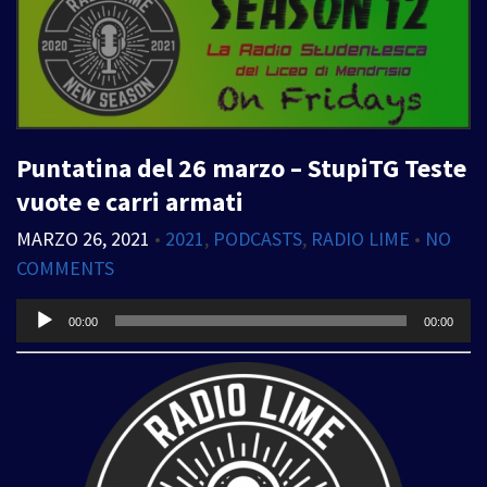
Puntatina del 26 marzo – StupiTG Teste
vuote e carri armati
MARZO 26, 2021
•
2021
,
PODCASTS
,
RADIO LIME
•
NO
COMMENTS
Audio
00:00
00:00
Player