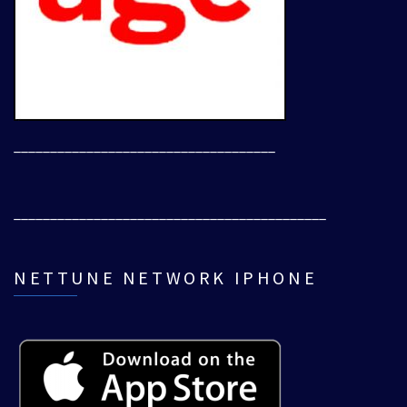
____________________________________
___________________________________________
NETTUNE NETWORK IPHONE