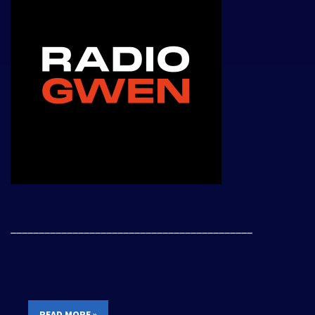
___________________________________________
READ MORE »