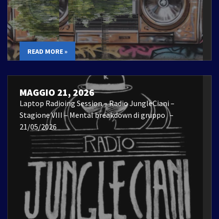
READ MORE »
MAGGIO 21, 2026
Laptop Radioing Session – Radio JungleCiani –
Stagione VIII – Mental breakdown di gruppo –
21/05/2026