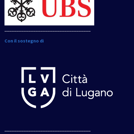
____________________________________
Con il sostegno di
____________________________________