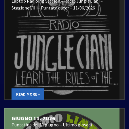
Laptop Radioing Session – Radio JungleCiani –
Stagione VIII – Puntata queer – 11/06/2026
READ MORE »
GIUGNO 11, 2026
Puntatina del 11 giugno – Ultimo giovedì