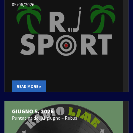
05/06/2026
READ MORE »
GIUGNO 5, 2026
Puntatina del 01 giugno – Rebus