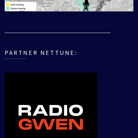
___________________________________________
PARTNER NETTUNE: