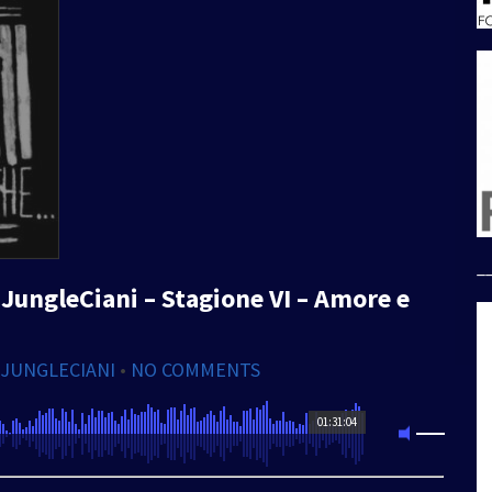
_
JungleCiani – Stagione VI – Amore e
 JUNGLECIANI
•
NO COMMENTS
01:31:04