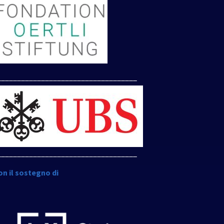
___________________________________
___________________________________
on il sostegno di