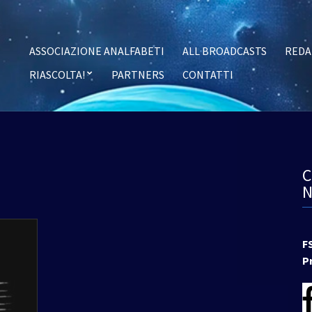
ASSOCIAZIONE ANALFABETI
ALL BROADCASTS
REDA
RIASCOLTA!
PARTNERS
CONTATTI
F
P