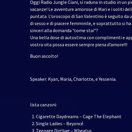
Oggi Radio Jungle Ciani, si raduna in studio in un p
vacanze! Le avventure amorose di Mari e i soliti d
puntata. L’oroscopo di San Valentino è seguito da u
di sesso e di piacere femminile, e soprattutto si ha
sinceri alla domanda “come stai”?
Una bella dose di autostima con complimenti e app
vostra vita possa essere sempre piena d’amore!!!
Buon ascolto!
Speaker: Kyan, Maria, Charlotte, e Yessenia.
lista canzoni:
Cigarette Daydreams – Cage The Elephant
Single Ladies – Beyoncé
Teenage Dirtbag – Wheatus