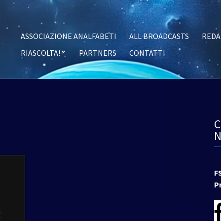
ASSOCIAZIONE ANALFABETI
ALL BROADCASTS
REDA
RIASCOLTA!
PARTNERS
CONTATTI
F
P