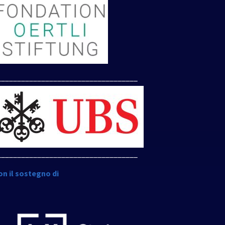
___________________________________
___________________________________
on il sostegno di