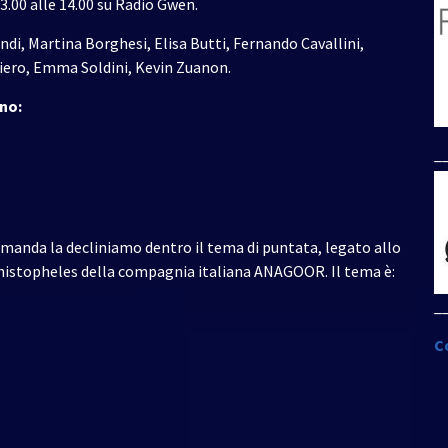
13.00 alle 14.00 su Radio Gwen.
per
aumentare
di, Martina Borghesi, Elisa Butti, Fernando Cavallini,
o
iero, Emma Soldini, Kevin Zuanon.
diminuire
ano:
il
volume.
_
omanda la decliniamo dentro il tema di puntata, legato allo
phistopheles della compagnia italiana ANAGOOR. Il tema è:
_
C