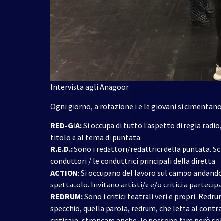
Intervista agli Anagoor
Ogni giorno, a rotazione i e le giovani si cimentano
RED-GIA:
Si occupa di tutto l’aspetto di regia radio,
titolo e al tema di puntata
R.E.D.:
Sono i redattori/redattrici della puntata. Sc
conduttori / le conduttrici principali della diretta
ACTION
: Si occupano del lavoro sul campo andando 
spettacolo. Invitano artisti/e e/o critici a partecip
REDRUM:
Sono i critici teatrali veri e propri. Redr
specchio, quella parola, redrum, che letta al contr
criticare, stroncare anche, lo possono fare però 