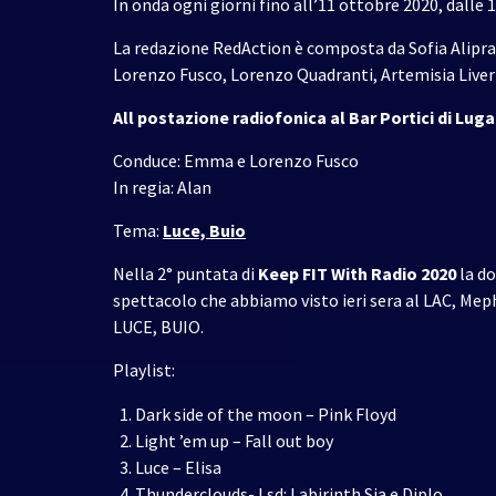
In onda ogni giorni fino all’11 ottobre 2020, dalle 
La redazione RedAction è composta da Sofia Alipran
Lorenzo Fusco, Lorenzo Quadranti, Artemisia Liver
All postazione radiofonica al Bar Portici di Lug
Conduce: Emma e Lorenzo Fusco
In regia: Alan
Tema:
Luce, Buio
Nella 2° puntata di
Keep FIT With Radio 2020
la d
spettacolo che abbiamo visto ieri sera al LAC, Me
LUCE, BUIO.
Playlist:
Dark side of the moon – Pink Floyd
Light ’em up – Fall out boy
Luce – Elisa
Thunderclouds- Lsd: Labirinth Sia e Diplo