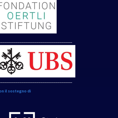
___________________________________
___________________________________
on il sostegno di