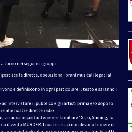
_
 a turno nei seguenti gruppi:
 gestisce la diretta, e seleziona i brani musicali legati al
_
rivono e definiscono in ogni particolare il testo e saranno i
ad intervistare il pubblico e gli artisti prima e/o dopo lo
are alle nostre dirette radio
um, vi suona inquietantemente familiare? Si, si, Shining, lo
ario diventa MURDER. I nostri critici non devono temere di
solo argomentando al massimo e conoscendo a fondo tutti