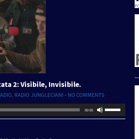
_
 2: Visibile, Invisibile.
RADIO
,
RADIO JUNGLECIANI
•
NO COMMENTS
Usa
00:00
i
tasti
freccia
su/giù