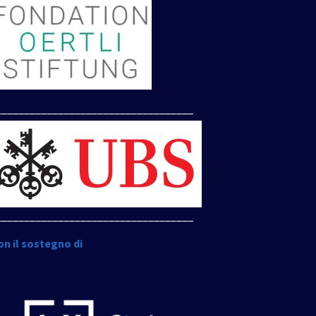
___________________________________
___________________________________
on il sostegno di