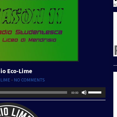
_
dio Eco-Lime
 LIME
•
NO COMMENTS
Usa
00:00
i
tasti
freccia
su/giù