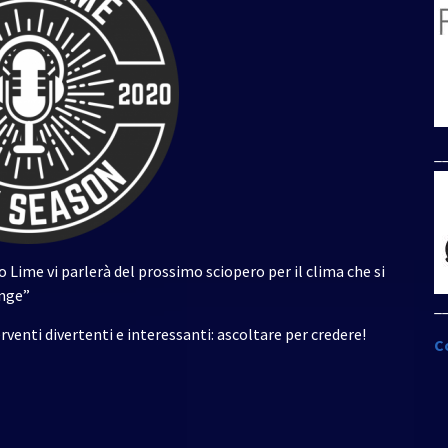
per
aumentare
o
diminuire
il
volume.
_
 Lime vi parlerà del prossimo sciopero per il clima che si
enge”
_
rventi divertenti e interessanti: ascoltare per credere!
C