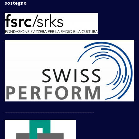
sostegno
____________________________________