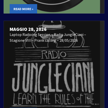
READ MORE »
MAGGIO 28, 2026
Laptop Radioing Session – Radio JungleCiani –
Stagione VIII – Prank calling – 28/05/2026