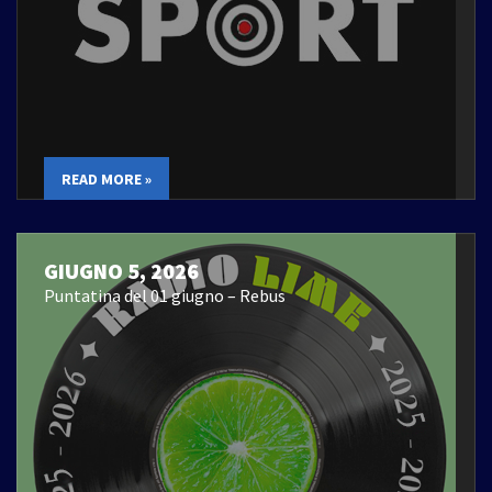
READ MORE »
GIUGNO 5, 2026
Puntatina del 01 giugno – Rebus