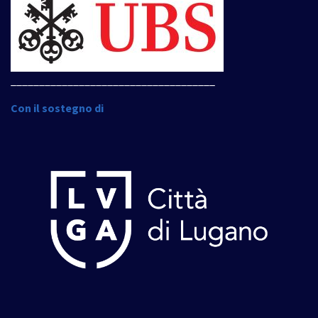
____________________________________
Con il sostegno di
____________________________________