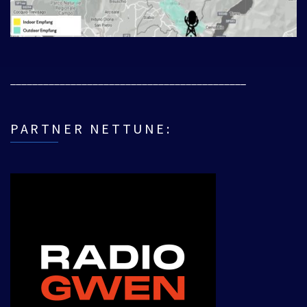
___________________________________________
PARTNER NETTUNE: