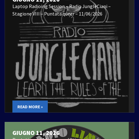
Laptop Radioing Session – Radio JungleCiani –
Stagione VIII – Puntata queer – 11/06/2026
READ MORE »
GIUGNO 11, 2026