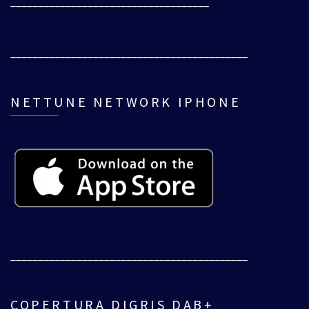
____________________________________
___________________________________________
NETTUNE NETWORK IPHONE
___________________________________________
COPERTURA DIGRIS DAB+