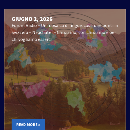
GIUGNO 2, 2026
Forum Radio – Un mosaico di lingue: costruire ponti in
Svizzera – Neuchâtel – Chi siamo, con chi siamo e per
chi vogliamo esserci
READ MORE »