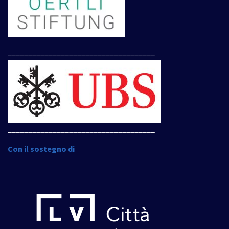
____________________________________
____________________________________
Con il sostegno di