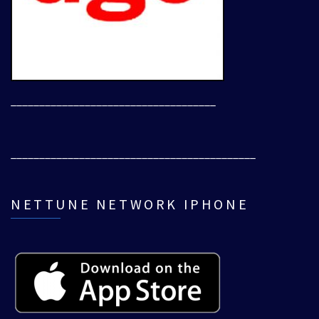
____________________________________
___________________________________________
NETTUNE NETWORK IPHONE