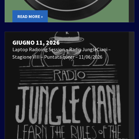
READ MORE »
GIUGNO 11, 2026
Laptop Radioing Session – Radio JungleCiani –
Stagione VIII – Puntata queer – 11/06/2026