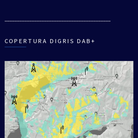
___________________________________________
COPERTURA DIGRIS DAB+