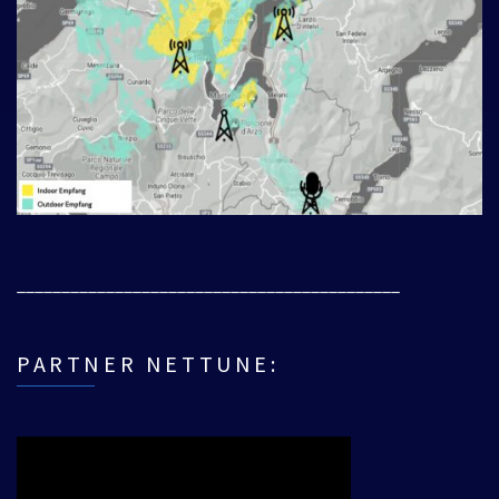
___________________________________________
PARTNER NETTUNE: