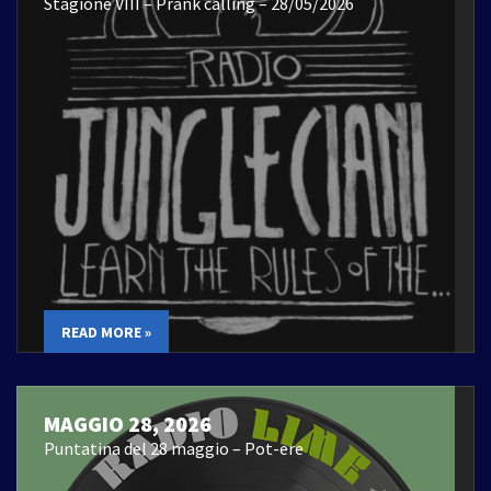
Stagione VIII – Prank calling – 28/05/2026
READ MORE »
MAGGIO 28, 2026
Puntatina del 28 maggio – Pot-ere