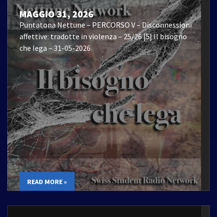
MAGGIO 31, 2026
Puntatona Nettune – PERCORSO V – Disconnessioni
affettive: tradotte in violenza – 25/26 |5| Il bisogno
che lega – 31-05-2026
READ MORE »