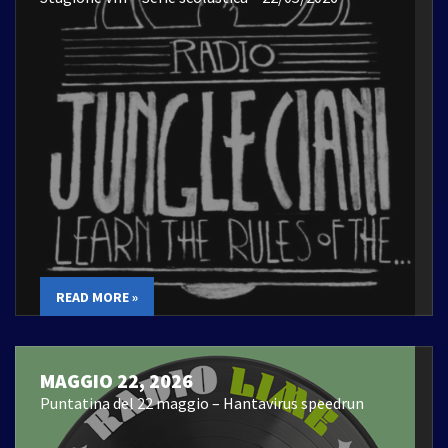
READ MORE »
MAGGIO 22, 2026
Puntatina del 22 maggio – Hantavirus speedrun