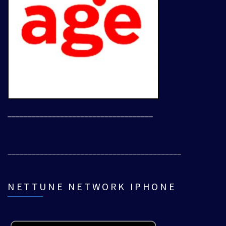
____________________________________
___________________________________________
NETTUNE NETWORK IPHONE