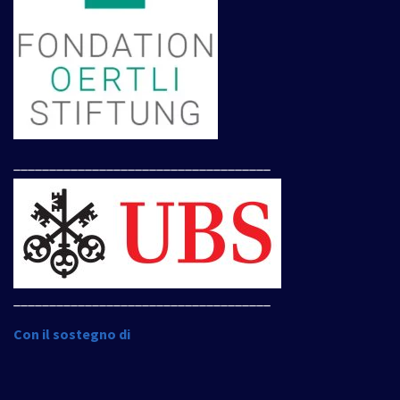
____________________________________
____________________________________
Con il sostegno di