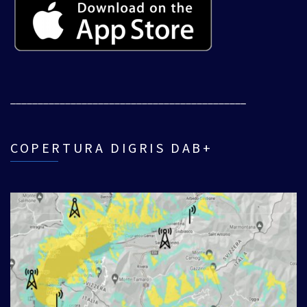
___________________________________________
COPERTURA DIGRIS DAB+