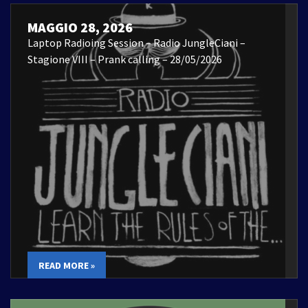
MAGGIO 28, 2026
Laptop Radioing Session – Radio JungleCiani –
Stagione VIII – Prank calling – 28/05/2026
READ MORE »