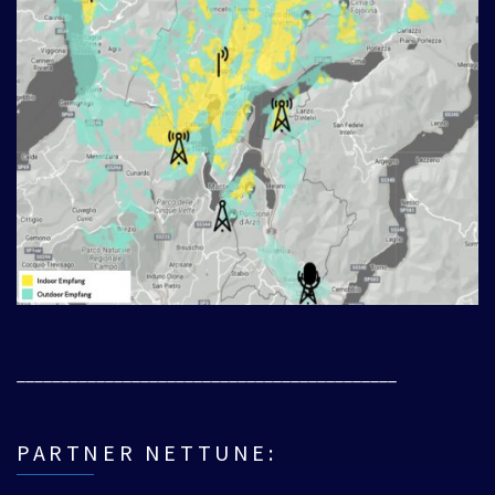
___________________________________________
PARTNER NETTUNE: