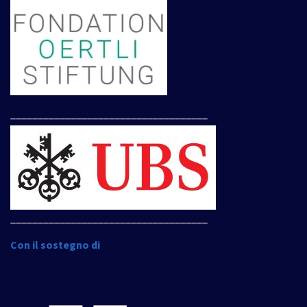
____________________________________
____________________________________
Con il sostegno di