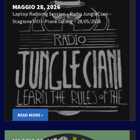
MAGGIO 28, 2026
Laptop Radioing Session – Radio JungleCiani –
Stagione VIII – Prank calling – 28/05/2026
READ MORE »