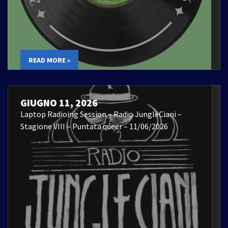
READ MORE »
GIUGNO 11, 2026
Laptop Radioing Session – Radio JungleCiani –
Stagione VIII – Puntata queer – 11/06/2026