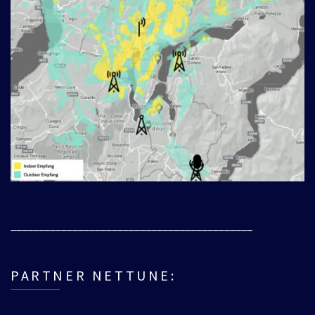
___________________________________________
PARTNER NETTUNE: