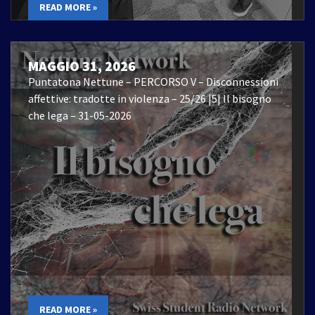
READ MORE »
MAGGIO 31, 2026
Puntatona Nettune – PERCORSO V – Disconnessioni
affettive: tradotte in violenza – 25/26 |5| Il bisogno
che lega – 31-05-2026
READ MORE »