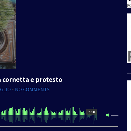
_
a cornetta e protesto
IGLIO
•
NO COMMENTS
28:38