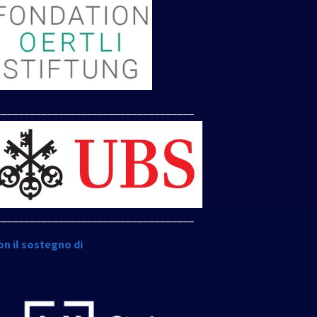
___________________________________
___________________________________
on il sostegno di