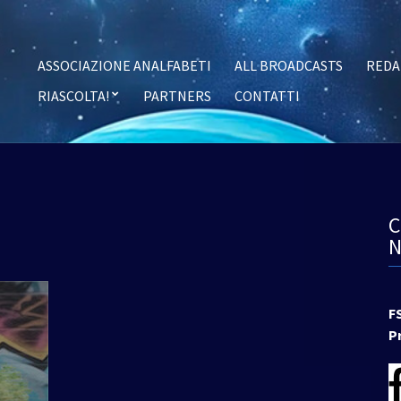
ASSOCIAZIONE ANALFABETI
ALL BROADCASTS
REDA
RIASCOLTA!
PARTNERS
CONTATTI
F
P