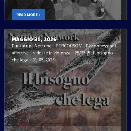
READ MORE »
MAGGIO 31, 2026
Puntatona Nettune – PERCORSO V – Disconnessioni
affettive: tradotte in violenza – 25/26 |5| Il bisogno
che lega – 31-05-2026