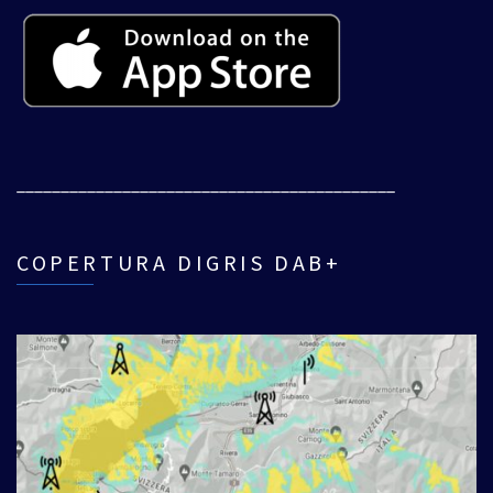
___________________________________________
COPERTURA DIGRIS DAB+