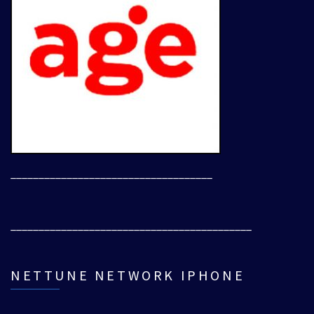
____________________________________
___________________________________________
NETTUNE NETWORK IPHONE