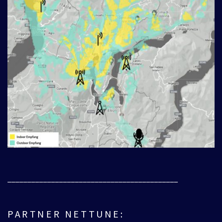
___________________________________________
PARTNER NETTUNE: