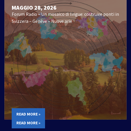
MAGGIO 28, 2026
Forum Radio – Un mosaico di lingue: costruire ponti in
Svizzera – Genève – Nuove arie
READ MORE »
READ MORE »