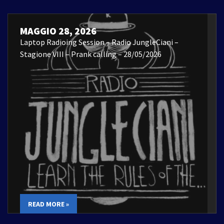
MAGGIO 28, 2026
Laptop Radioing Session – Radio JungleCiani –
Stagione VIII – Prank calling – 28/05/2026
READ MORE »