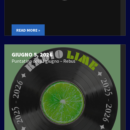
READ MORE »
GIUGNO 5, 2026
Puntatina del 01 giugno – Rebus