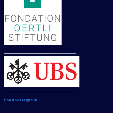
____________________________________
____________________________________
Con il sostegno di