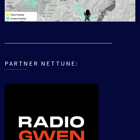
___________________________________________
PARTNER NETTUNE: