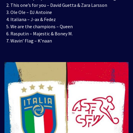
This one’s for you – David Guetta
& Zara Larsson
Ole Ole – DJ Antoine
Italia
na –
J-ax
& Fedez
We are the champions – Quee
n
R
asp
utin –
Majestic
&
Boney
M.
Wavin
’ Flag –
K’naan