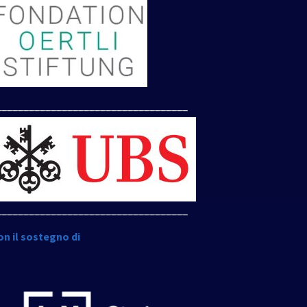
___________________________________
___________________________________
on il sostegno di