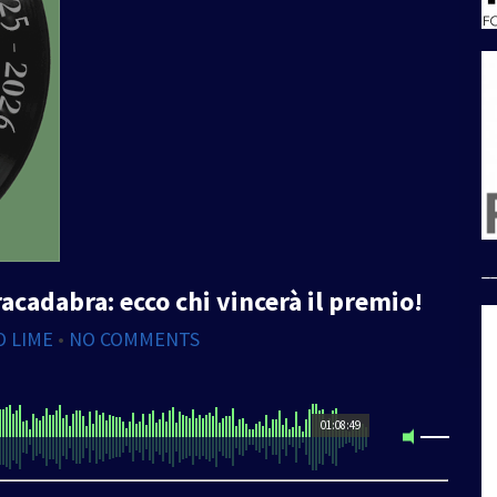
_
cadabra: ecco chi vincerà il premio!
O LIME
•
NO COMMENTS
01:08:49