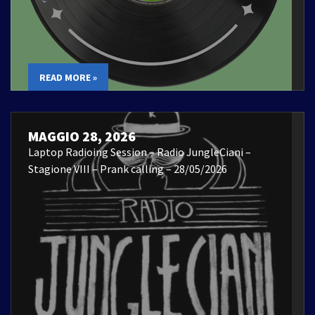
READ MORE »
MAGGIO 28, 2026
Laptop Radioing Session – Radio JungleCiani –
Stagione VIII – Prank calling – 28/05/2026