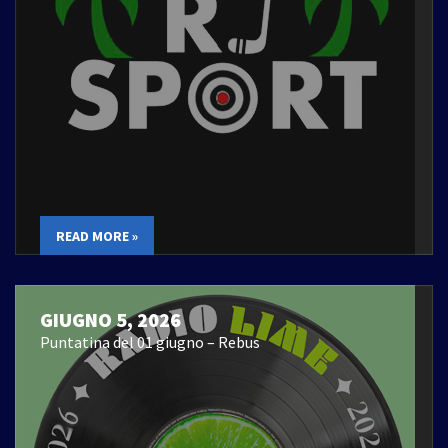
READ MORE »
GIUGNO 5, 2026
Puntatina del 01 giugno – Rebus