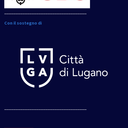
____________________________________
Con il sostegno di
____________________________________