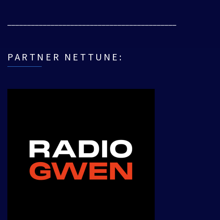
___________________________________________
PARTNER NETTUNE: