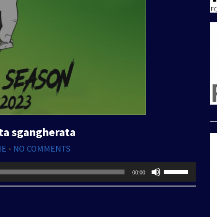
_
ta sgangherata
ME
•
NO COMMENTS
Usa
00:00
i
tasti
freccia
su/giù