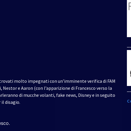
per
aumentare
o
diminuire
il
volume.
_
no trovati molto impegnati con un’imminente verifica di FAM
i, Nestor e Aaron (con l’apparizione di Francesco verso la
_
 parleranno di mucche volanti, fake news, Disney e in seguito
C
il disagio.
esco.