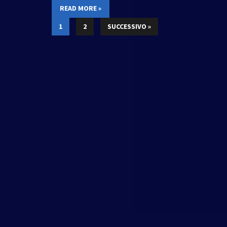
READ MORE »
1
2
SUCCESSIVO »