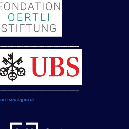
___________________________________
___________________________________
on il sostegno di