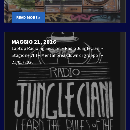
READ MORE »
MAGGIO 21, 2026
Laptop Radioing Session – Radio JungleCiani –
Stagione VIII – Mental breakdown di gruppo –
21/05/2026