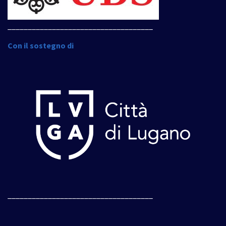
____________________________________
Con il sostegno di
____________________________________