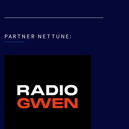
___________________________________________
PARTNER NETTUNE: