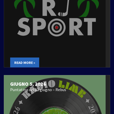
READ MORE »
GIUGNO 5, 2026
Puntatina del 01 giugno – Rebus