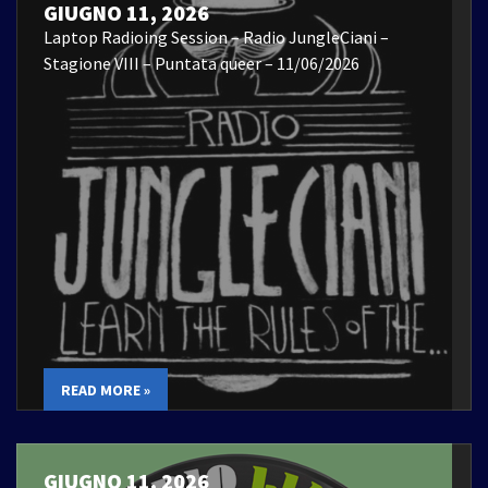
GIUGNO 11, 2026
Laptop Radioing Session – Radio JungleCiani –
Stagione VIII – Puntata queer – 11/06/2026
READ MORE »
GIUGNO 11, 2026