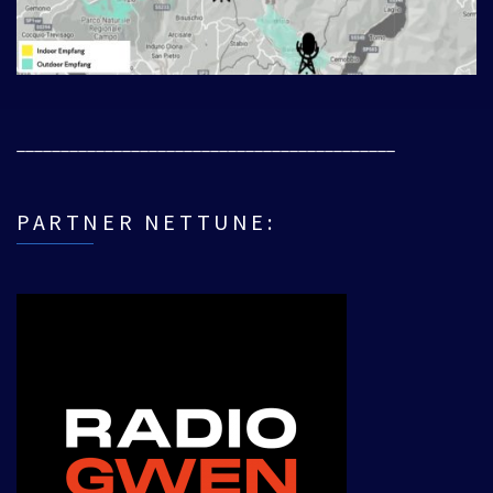
___________________________________________
PARTNER NETTUNE: