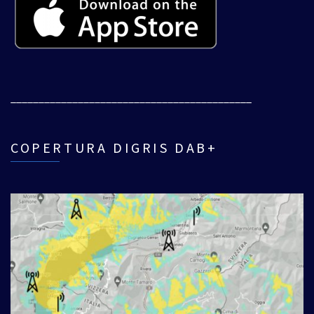
___________________________________________
COPERTURA DIGRIS DAB+