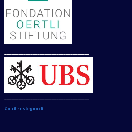
____________________________________
____________________________________
Con il sostegno di