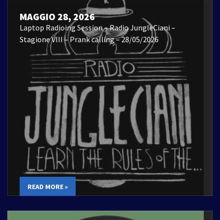
MAGGIO 28, 2026
Laptop Radioing Session – Radio JungleCiani –
Stagione VIII – Prank calling – 28/05/2026
READ MORE »