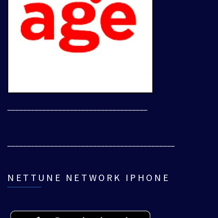
____________________________________
___________________________________________
NETTUNE NETWORK IPHONE