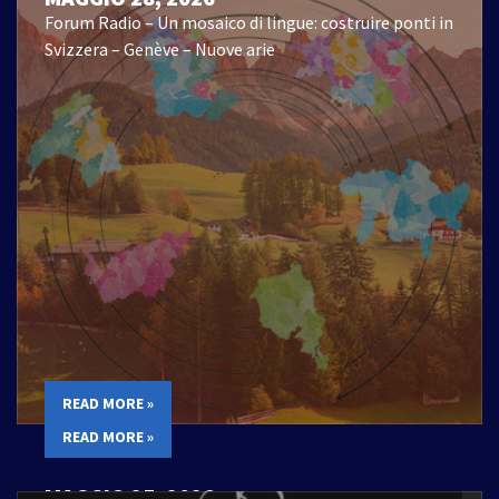
Forum Radio – Un mosaico di lingue: costruire ponti in
Svizzera – Genève – Nuove arie
READ MORE »
READ MORE »
MAGGIO 25, 2026