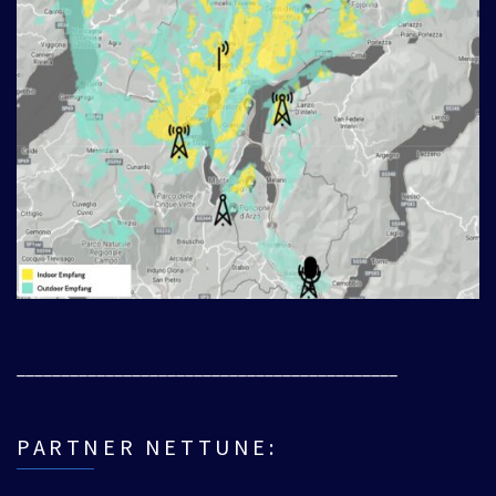
___________________________________________
PARTNER NETTUNE: