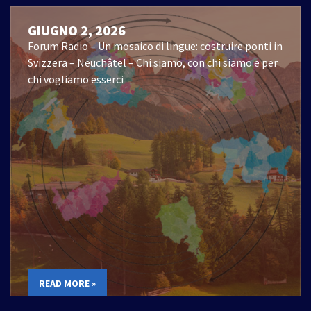
GIUGNO 2, 2026
Forum Radio – Un mosaico di lingue: costruire ponti in
Svizzera – Neuchâtel – Chi siamo, con chi siamo e per
chi vogliamo esserci
READ MORE »