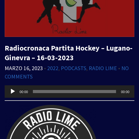
Radiocronaca Partita Hockey – Lugano-
Ginevra – 16-03-2023
MARZO 16, 2023
•
2022
,
PODCASTS
,
RADIO LIME
•
NO
COMMENTS
Audio
00:00
00:00
Player