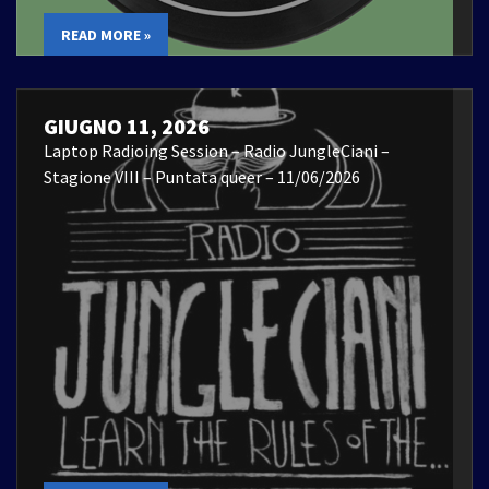
READ MORE »
GIUGNO 11, 2026
Laptop Radioing Session – Radio JungleCiani –
Stagione VIII – Puntata queer – 11/06/2026