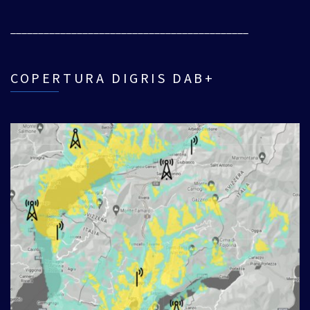
___________________________________________
COPERTURA DIGRIS DAB+