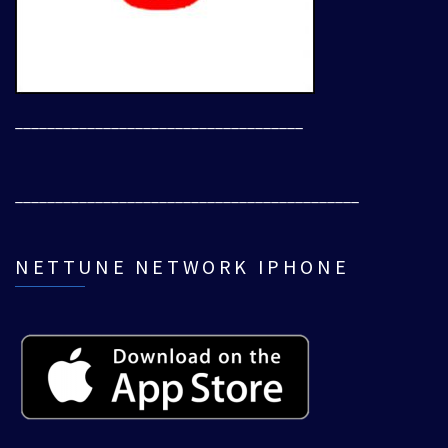
____________________________________
___________________________________________
NETTUNE NETWORK IPHONE