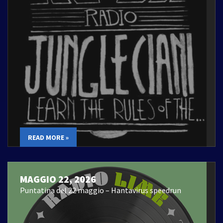
READ MORE »
MAGGIO 22, 2026
Puntatina del 22 maggio – Hantavirus speedrun