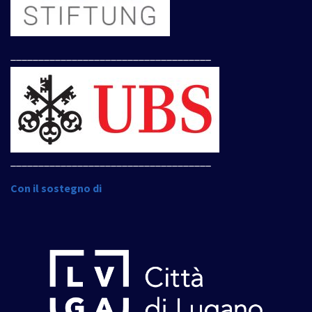
____________________________________
____________________________________
Con il sostegno di