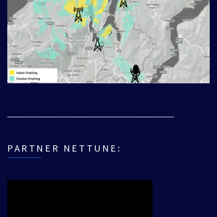
___________________________________________
PARTNER NETTUNE: