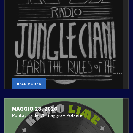
READ MORE »
MAGGIO 28, 2026
Puntatina del 28 maggio – Pot-ere