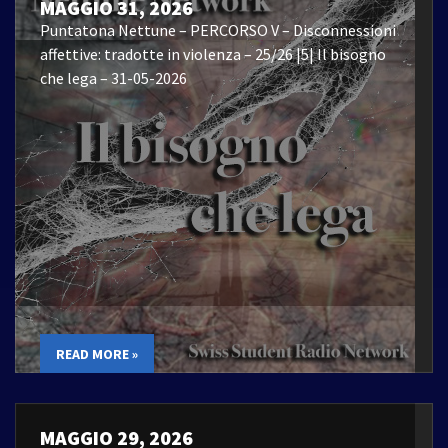
MAGGIO 31, 2026
Puntatona Nettune – PERCORSO V – Disconnessioni
affettive: tradotte in violenza – 25/26 |5| Il bisogno
che lega – 31-05-2026
READ MORE »
MAGGIO 29, 2026