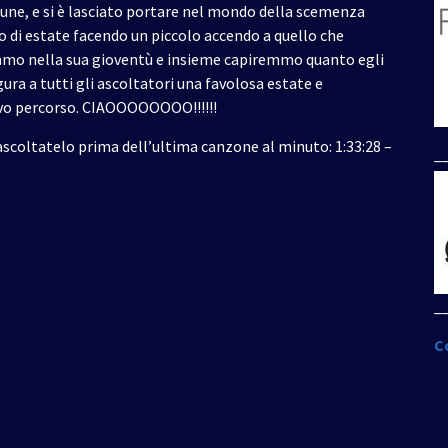
tune, e si è lasciato portare nel mondo della scemenza
su/giù
o di estate facendo un piccolo accendo a quello che
per
emmo nella sua gioventù e insieme capiremmo quanto egli
aumentare
ura a tutti gli ascoltatori una favolosa estate e
o
ovo percorso. CIAOOOOOOOO!!!!!!
diminuire
il
ascoltatelo prima dell’ultima canzone al minuto: 1:33:28 –
_
volume.
_
C