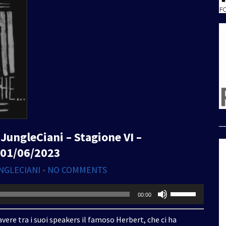
_
JungleCiani – Stagione VI –
– 01/06/2023
NGLECIANI
•
NO COMMENTS
Usa
00:00
i
tasti
vere tra i suoi speakers il famoso Herbert, che ci ha
freccia