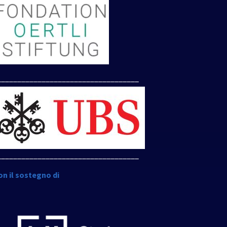
___________________________________
___________________________________
on il sostegno di