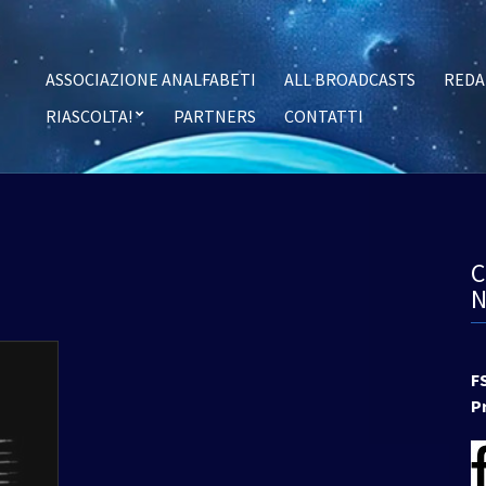
ASSOCIAZIONE ANALFABETI
ALL BROADCASTS
REDA
RIASCOLTA!
PARTNERS
CONTATTI
F
P