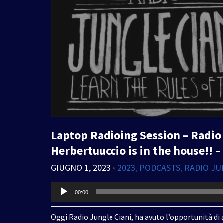
Laptop Radioing Session – Radio 
Herbertuuccio is in the house!! 
GIUGNO 1, 2023
•
2023
,
PODCASTS
,
RADIO JU
Audio
00:00
Player
Oggi Radio Jungle Ciani, ha avuto l’opportunità di a