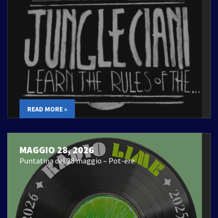
READ MORE »
MAGGIO 28, 2026
Puntatina del 28 maggio – Pot-ere