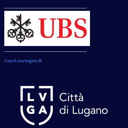
____________________________________
____________________________________
Con il sostegno di