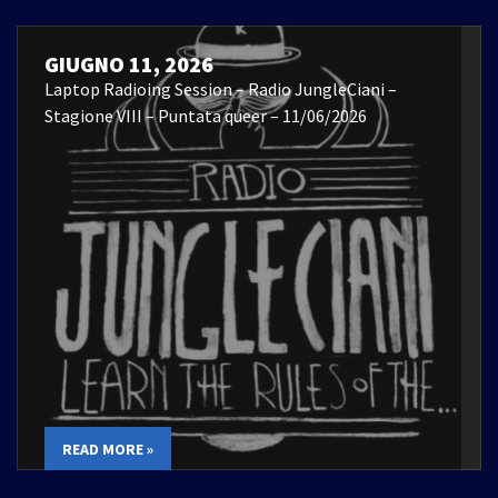
GIUGNO 11, 2026
Laptop Radioing Session – Radio JungleCiani –
Stagione VIII – Puntata queer – 11/06/2026
READ MORE »