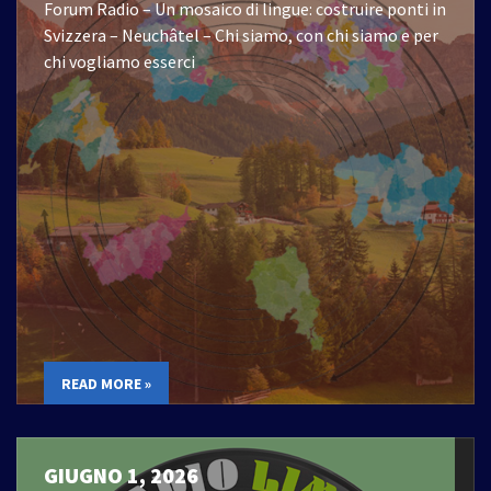
Forum Radio – Un mosaico di lingue: costruire ponti in
Svizzera – Neuchâtel – Chi siamo, con chi siamo e per
chi vogliamo esserci
READ MORE »
GIUGNO 1, 2026