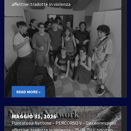
affettive: tradotte in violenza
READ MORE »
MAGGIO 31, 2026
Puntatona Nettune – PERCORSO V – Disconnessioni
affettive: tradotte in violenza – 25/26 |5| Il bisogno