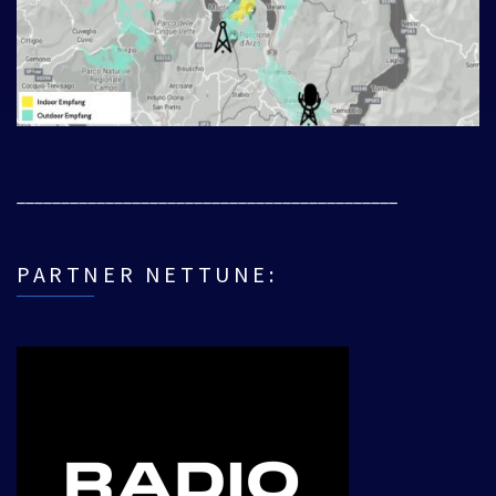
___________________________________________
PARTNER NETTUNE: