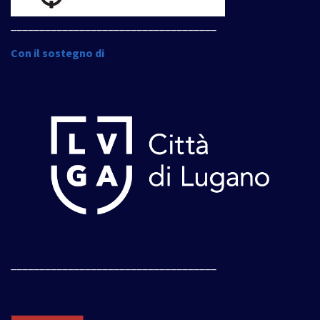
____________________________________
Con il sostegno di
____________________________________