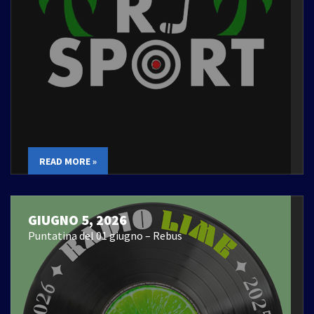
READ MORE »
GIUGNO 5, 2026
Puntatina del 01 giugno – Rebus