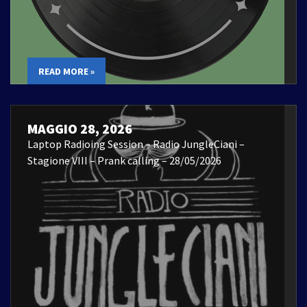
READ MORE »
MAGGIO 28, 2026
Laptop Radioing Session – Radio JungleCiani –
Stagione VIII – Prank calling – 28/05/2026