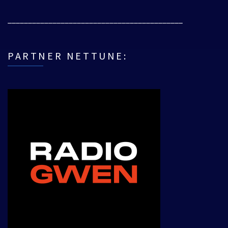
___________________________________________
PARTNER NETTUNE: