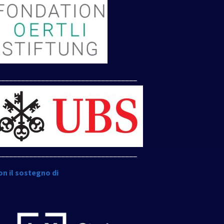
___________________________________
___________________________________
on il sostegno di