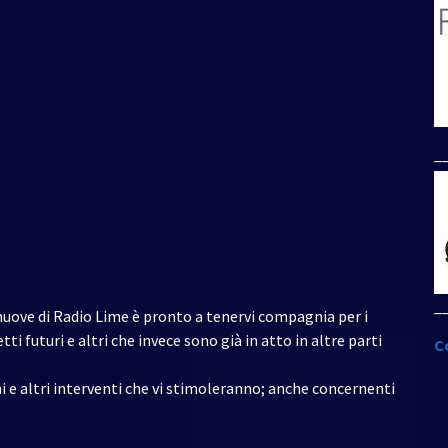
per
aumentare
o
diminuire
il
volume.
_
_
uove di Radio Lime è pronto a tenervi compagnia per i
tti futuri e altri che invece sono già in atto in altre parti
C
 altri interventi che vi stimoleranno; anche concernenti