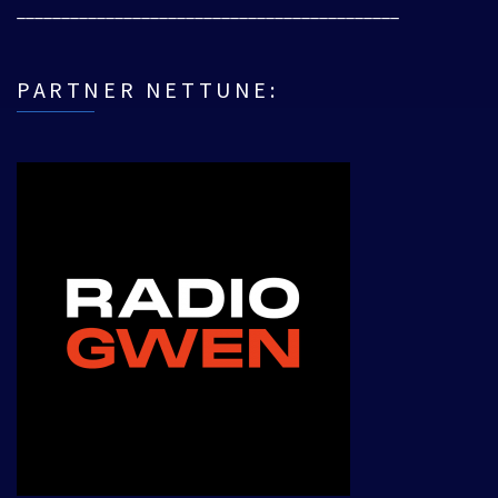
___________________________________________
PARTNER NETTUNE: