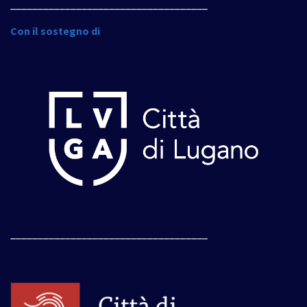
____________________________________
Con il sostegno di
____________________________________