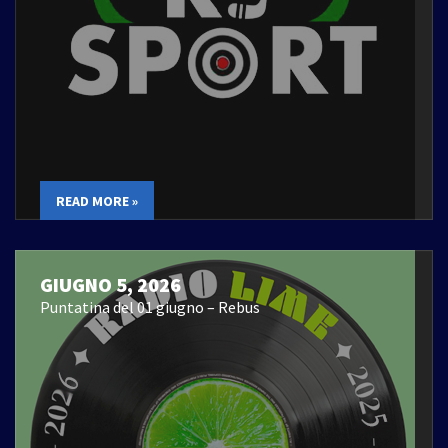
READ MORE »
GIUGNO 5, 2026
Puntatina del 01 giugno – Rebus