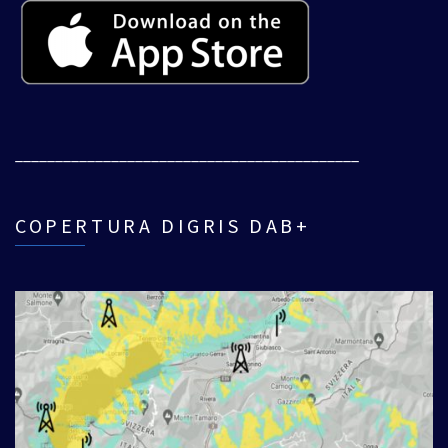
___________________________________________
COPERTURA DIGRIS DAB+