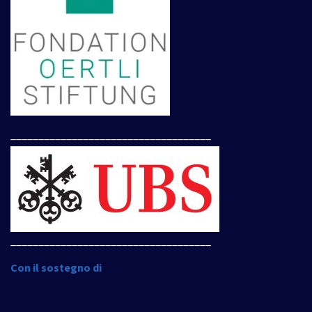
____________________________________
____________________________________
Con il sostegno di