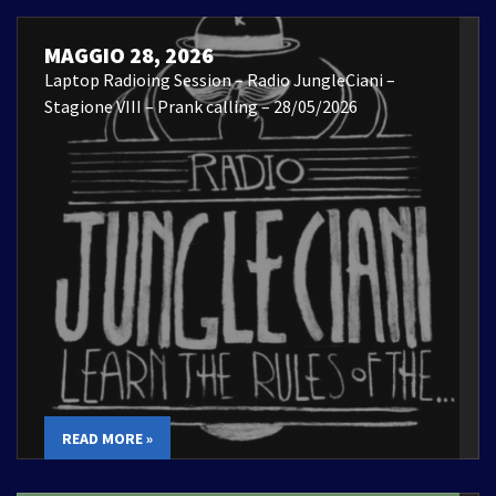
MAGGIO 28, 2026
Laptop Radioing Session – Radio JungleCiani –
Stagione VIII – Prank calling – 28/05/2026
READ MORE »