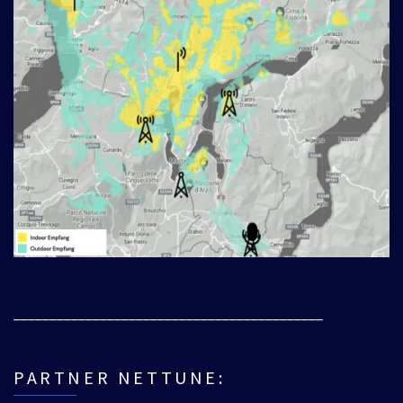
___________________________________________
PARTNER NETTUNE: