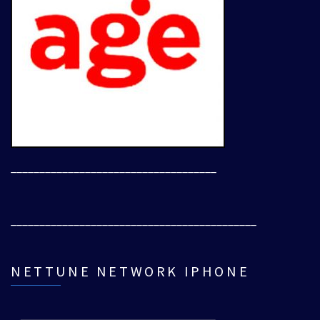
____________________________________
___________________________________________
NETTUNE NETWORK IPHONE