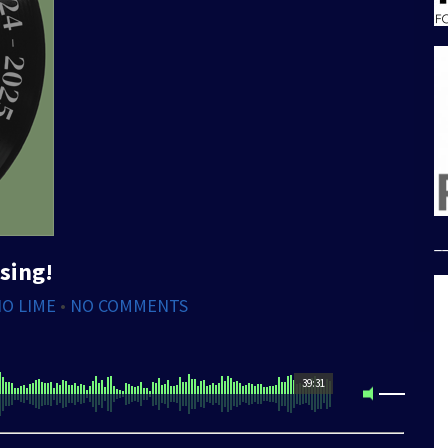
_
sing!
IO LIME
•
NO COMMENTS
39:31