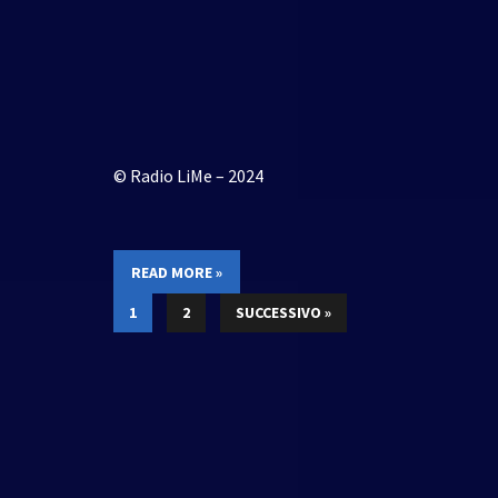
© Radio LiMe – 2024
READ MORE »
1
2
SUCCESSIVO »