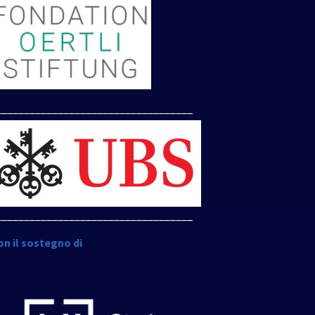
___________________________________
___________________________________
on il sostegno di