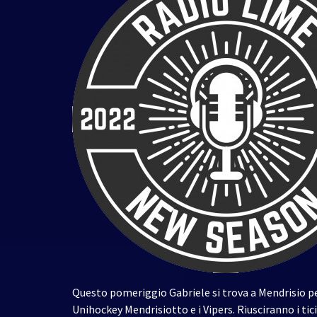
Questo pomeriggio Gabriele si trova a Mendrisio pe
Unihockey Mendrisiotto e i Vipers. Riusciranno i tic