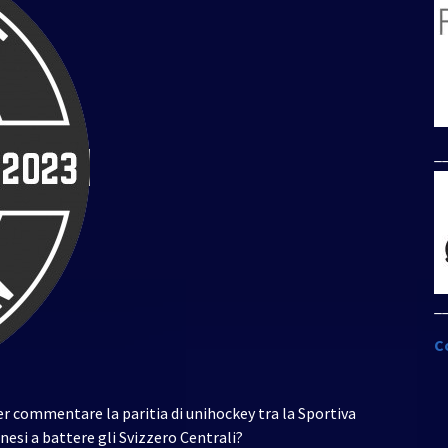
per
aumentare
o
diminuire
il
volume.
_
_
C
r commentare la paritia di unihockey tra la Sportiva
inesi a battere gli Svizzero Centrali?