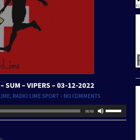
_
 – SUM – VIPERS – 03-12-2022
LIME
,
RADIO LIME SPORT
•
NO COMMENTS
Usa
00:00
i
tasti
freccia
su/giù