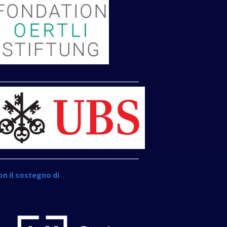
___________________________________
___________________________________
on il sostegno di