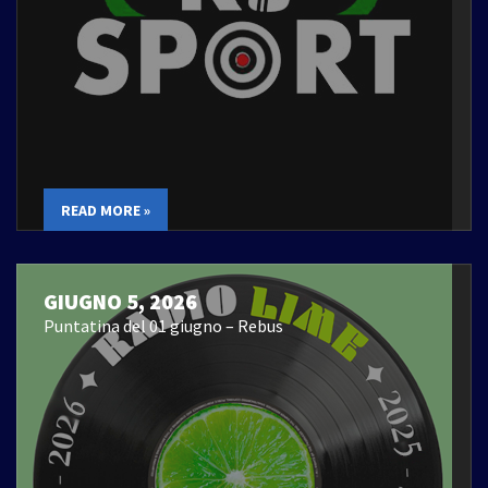
READ MORE »
GIUGNO 5, 2026
Puntatina del 01 giugno – Rebus