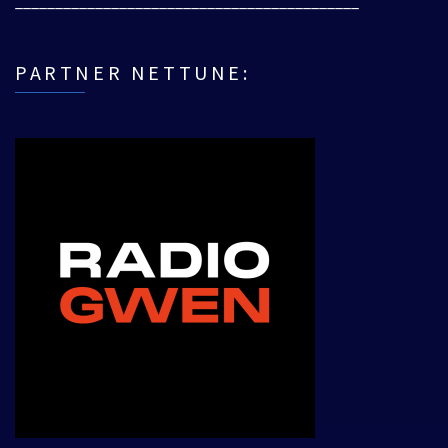
___________________________________________
PARTNER NETTUNE: