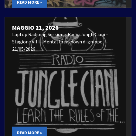
READ MORE »
MAGGIO 21, 2026
Laptop Radioing Session – Radio JungleCiani –
Stagione VIII – Mental breakdown di gruppo –
21/05/2026
READ MORE »