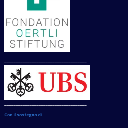
____________________________________
____________________________________
Con il sostegno di