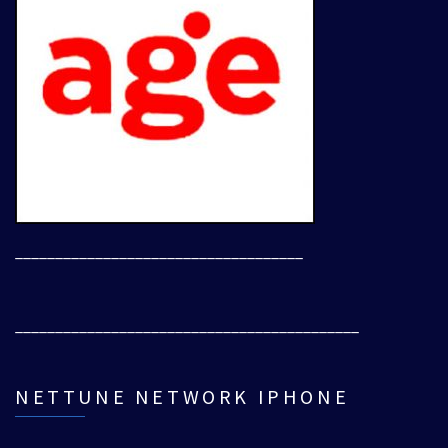
____________________________________
___________________________________________
NETTUNE NETWORK IPHONE