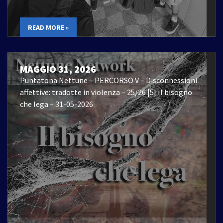
READ MORE »
MAGGIO 31, 2026
Puntatona Nettune – PERCORSO V – Disconnessioni
affettive: tradotte in violenza – 25/26 |5| Il bisogno
che lega – 31-05-2026