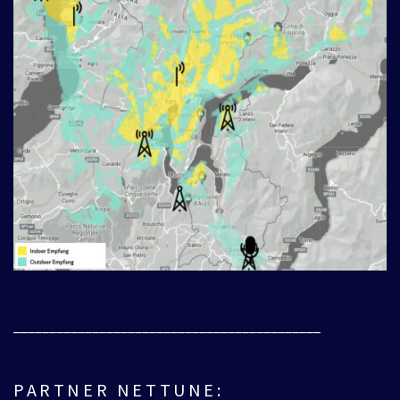
___________________________________________
PARTNER NETTUNE: