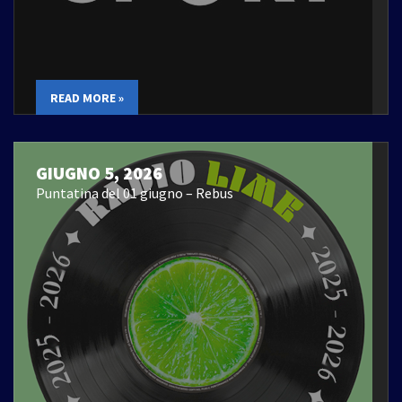
READ MORE »
GIUGNO 5, 2026
Puntatina del 01 giugno – Rebus