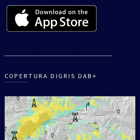
___________________________________________
COPERTURA DIGRIS DAB+