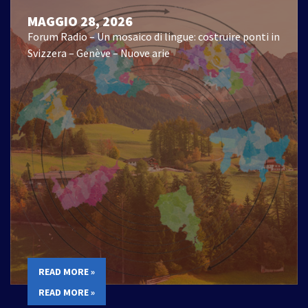
MAGGIO 28, 2026
Forum Radio – Un mosaico di lingue: costruire ponti in
Svizzera – Genève – Nuove arie
READ MORE »
READ MORE »