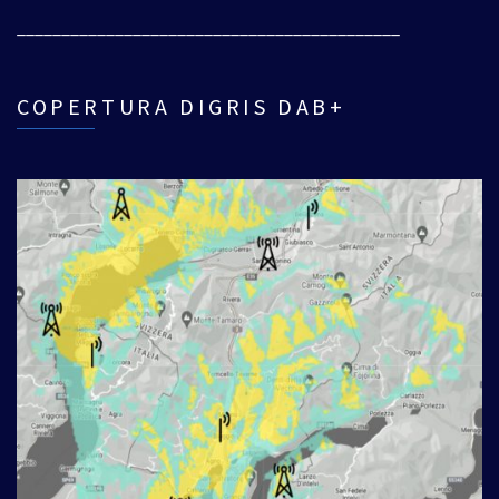
___________________________________________
COPERTURA DIGRIS DAB+