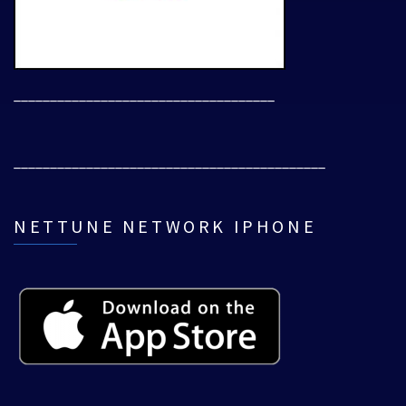
____________________________________
___________________________________________
NETTUNE NETWORK IPHONE