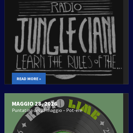
READ MORE »
MAGGIO 28, 2026
Puntatina del 28 maggio – Pot-ere