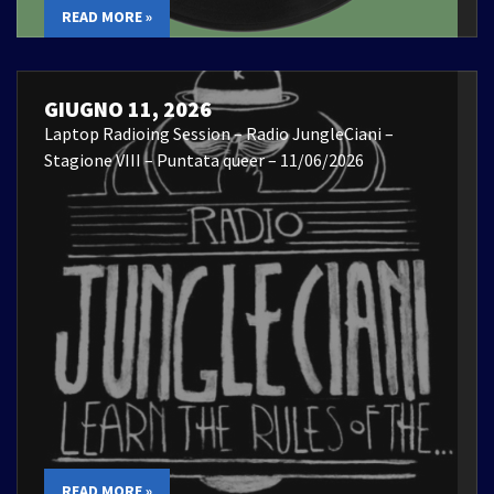
READ MORE »
GIUGNO 11, 2026
Laptop Radioing Session – Radio JungleCiani –
Stagione VIII – Puntata queer – 11/06/2026
READ MORE »