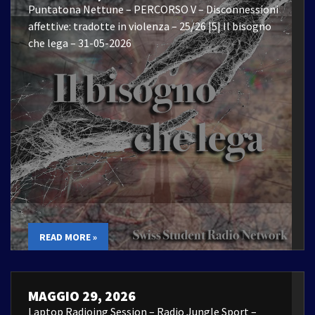
Puntatona Nettune – PERCORSO V – Disconnessioni
affettive: tradotte in violenza – 25/26 |5| Il bisogno
che lega – 31-05-2026
READ MORE »
MAGGIO 29, 2026
Laptop Radioing Session – Radio Jungle Sport –