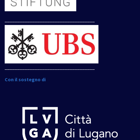
____________________________________
____________________________________
Con il sostegno di