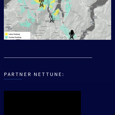
___________________________________________
PARTNER NETTUNE: