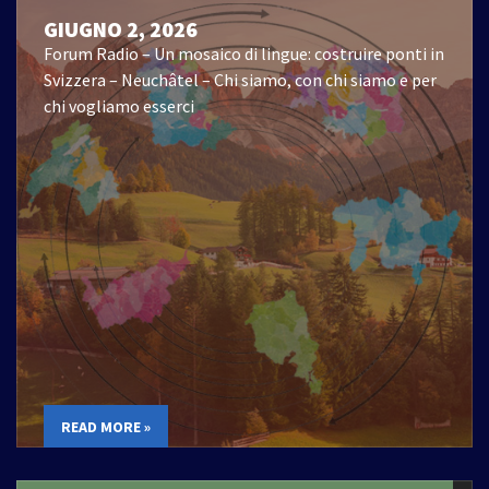
GIUGNO 2, 2026
Forum Radio – Un mosaico di lingue: costruire ponti in
Svizzera – Neuchâtel – Chi siamo, con chi siamo e per
chi vogliamo esserci
READ MORE »