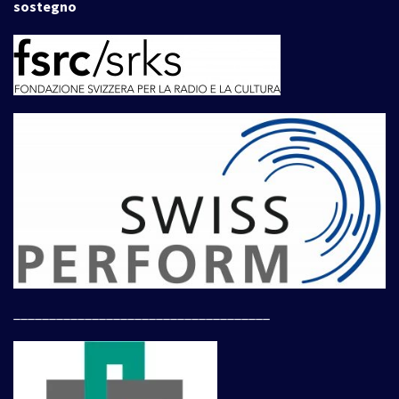
sostegno
____________________________________