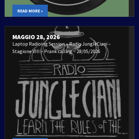
READ MORE »
MAGGIO 28, 2026
Laptop Radioing Session – Radio JungleCiani –
Stagione VIII – Prank calling – 28/05/2026