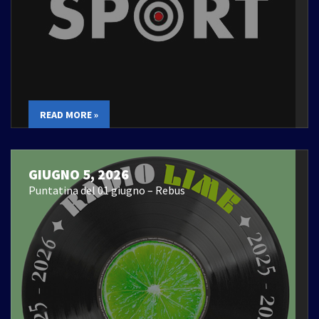
READ MORE »
GIUGNO 5, 2026
Puntatina del 01 giugno – Rebus