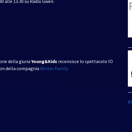
.30 alle 13.30 su Radio Gwen.
per
aumentare
o
diminuire
il
volume.
_
one della giuria
Young&Kids
recensisce lo spettacolo IO
on della compagnia
Winter Family.
_
C