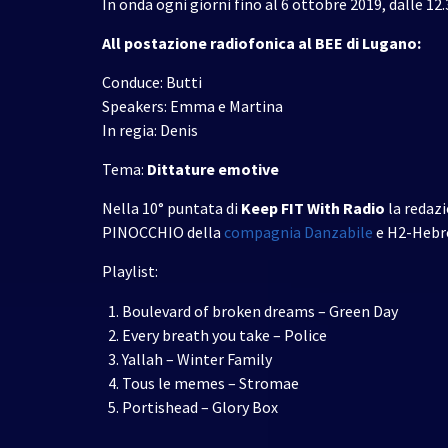
In onda ogni giorni fino al 6 ottobre 2019, dalle 12
All postazione radiofonica al BEE di Lugano:
Conduce: Butti
Speakers: Emma e Martina
In regia: Denis
Tema:
Dittature emotive
Nella 10° puntata di
Keep FIT With Radio
la redazi
PINOCCHIO della
compagnia Danzabile
e H2-Hebr
Playlist:
Boulevard of broken dreams – Green Day
Every breath you take – Police
Yallah – Winter Family
Tous le memes – Stromae
Portishead – Glory Box