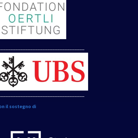
___________________________________
___________________________________
on il sostegno di