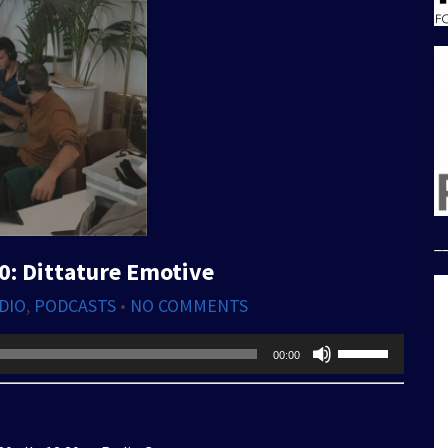
_
0: Dittature Emotive
DIO
,
PODCASTS
•
NO COMMENTS
Usa
00:00
i
tasti
freccia
su/giù