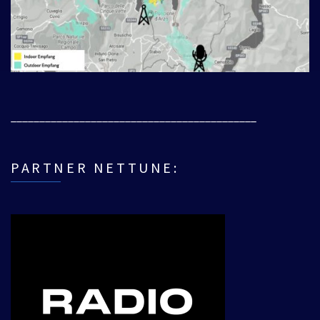
___________________________________________
PARTNER NETTUNE: