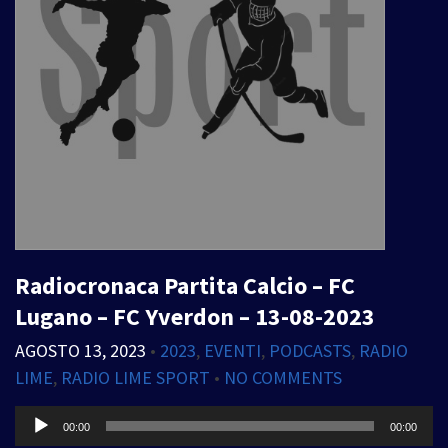
Radiocronaca Partita Calcio – FC
Lugano – FC Yverdon – 13-08-2023
AGOSTO 13, 2023
•
2023
,
EVENTI
,
PODCASTS
,
RADIO
LIME
,
RADIO LIME SPORT
•
NO COMMENTS
Audio
00:00
00:00
Player