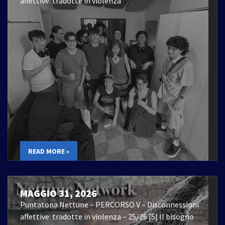
affettive: tradotte in violenza
READ MORE »
MAGGIO 31, 2026
Puntatona Nettune – PERCORSO V – Disconnessioni
affettive: tradotte in violenza – 25/26 |5| Il bisogno