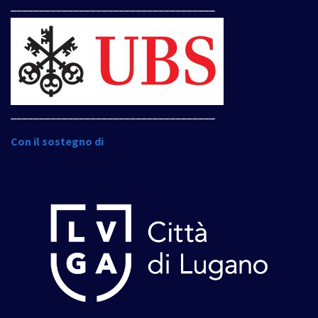
____________________________________
____________________________________
Con il sostegno di