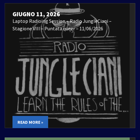
GIUGNO 11, 2026
Laptop Radioing Session – Radio JungleCiani –
Stagione VIII – Puntata queer – 11/06/2026
READ MORE »