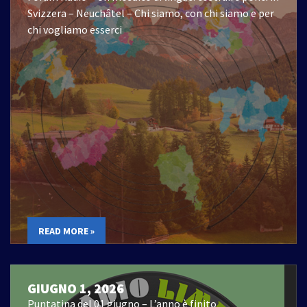
Svizzera – Neuchâtel – Chi siamo, con chi siamo e per
chi vogliamo esserci
READ MORE »
GIUGNO 1, 2026
Puntatina del 01 giugno – L’anno è finito