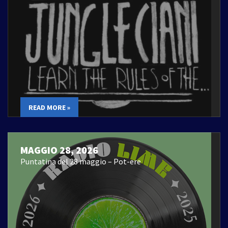
READ MORE »
MAGGIO 28, 2026
Puntatina del 28 maggio – Pot-ere