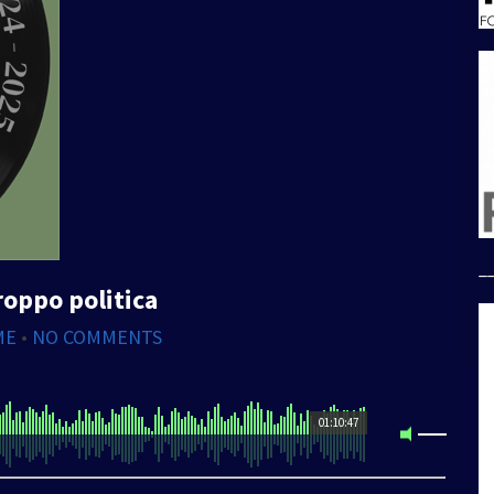
_
roppo politica
ME
•
NO COMMENTS
01:10:47