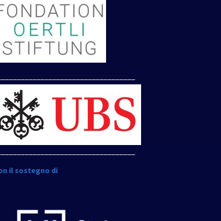
___________________________________
___________________________________
on il sostegno di