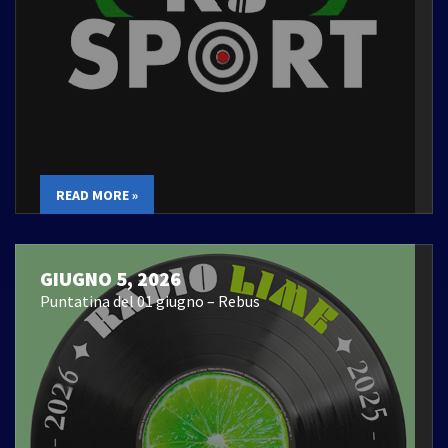
READ MORE »
GIUGNO 5, 2026
Puntatina del 01 giugno – Rebus