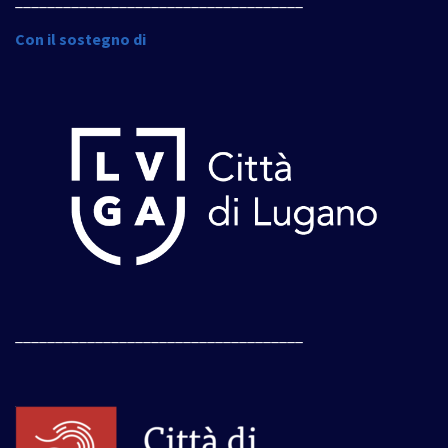
____________________________________
Con il sostegno di
____________________________________