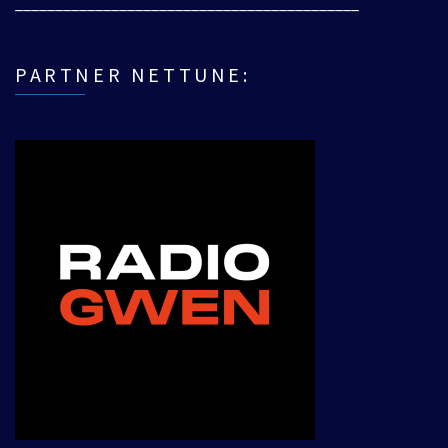
___________________________________________
PARTNER NETTUNE: